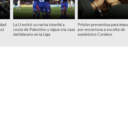
idad
La U estiró su racha triunfal a
Prisión preventiva para imp
ast
costa de Palestino y sigue a la caza
por encerrona a escolta de
del liderato en la Liga
exministro Cordero