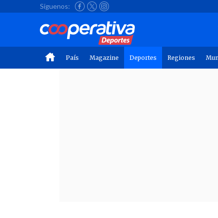
Síguenos:
País
Magazine
Deportes
Regiones
Mu