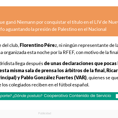
que ganó Niemann por conquistar el título en el LIV de Nue
fo aguantando la presión de Palestino en el Nacional
 del club,
Florentino Pére
z, ni ningún representante de l
na organizada esta noche por la RFEF, con motivo de la final
dridista llega después
de unas declaraciones que pocas
sta misma sala de prensa los árbitros de la final, Rica
ncipal) y Pablo González Fuertes (VAR)
, quienes se qu
 los colegiados reciben en el fútbol español.