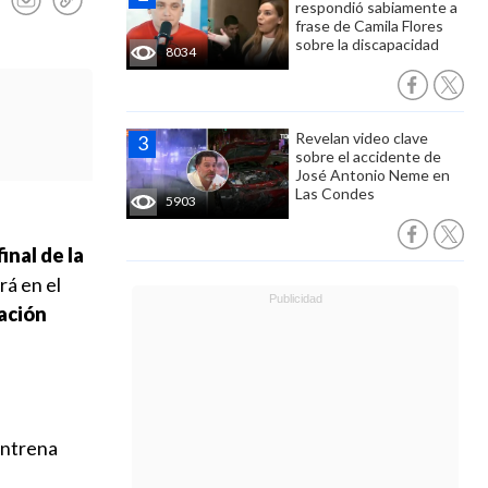
respondió sabiamente a
frase de Camila Flores
sobre la discapacidad
8034
Revelan video clave
sobre el accidente de
José Antonio Neme en
Las Condes
5903
inal de la
rá en el
ación
entrena