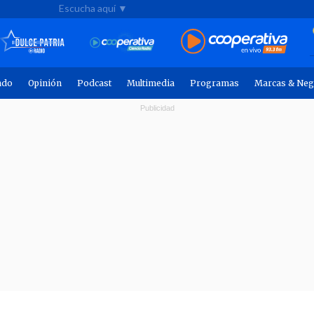
Escucha aquí ▼
ndo
Opinión
Podcast
Multimedia
Programas
Marcas & Neg