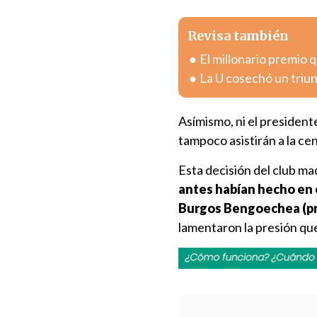
Revisa también
El millonario premio 
La U cosechó un triun
Asímismo, ni el presidente
tampoco asistirán a la ce
Esta decisión del club ma
antes habían hecho en e
Burgos Bengoechea (pri
lamentaron la presión que