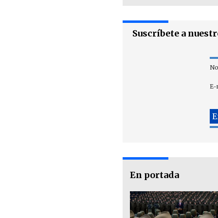
Suscríbete a nuest
No
E-
En portada