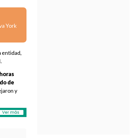
va York
a entidad,
.
 horas
rdo de
ejaron y