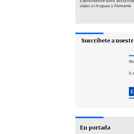
Expresidente Boric alista nu
viajes a Uruguay y Alemania
Suscríbete a nuest
No
E-
En portada