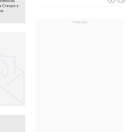
anelistas
 a Crespo y
ma