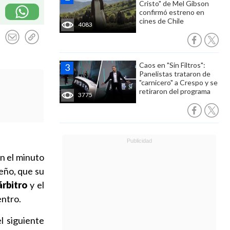
Cristo" de Mel Gibson
confirmó estreno en
cines de Chile
4083
Caos en "Sin Filtros":
Panelistas trataron de
"carnicero" a Crespo y se
retiraron del programa
3775
n el minuto
eño, que su
árbitro
y el
entro.
l siguiente