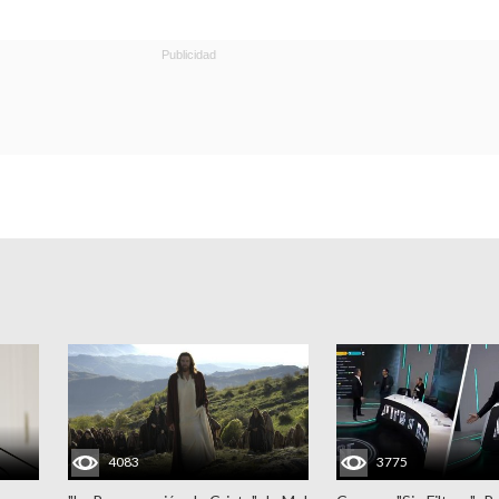
4083
3775