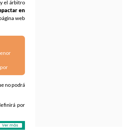
y el árbitro
impactar en
a página web
menor
spor
ue no podrá
definirá por