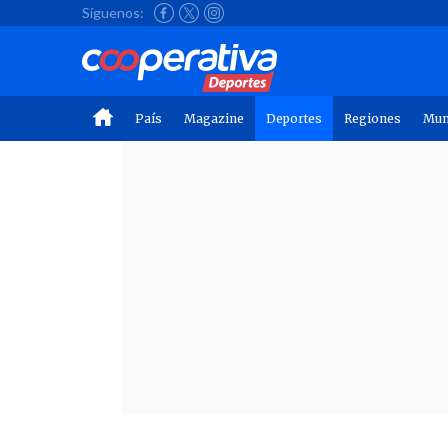
Síguenos:
País
Magazine
Deportes
Regiones
Mu