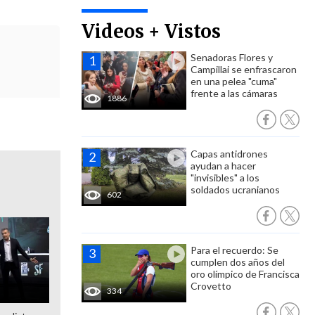
Videos + Vistos
Senadoras Flores y
Campillai se enfrascaron
en una pelea "cuma"
frente a las cámaras
1886
Capas antidrones
ayudan a hacer
"invisibles" a los
soldados ucranianos
602
Para el recuerdo: Se
cumplen dos años del
oro olímpico de Francisca
Crovetto
334