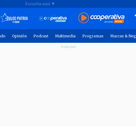
Escucha aquí ▼
ndo
Opinión
Podcast
Multimedia
Programas
Marcas & Neg