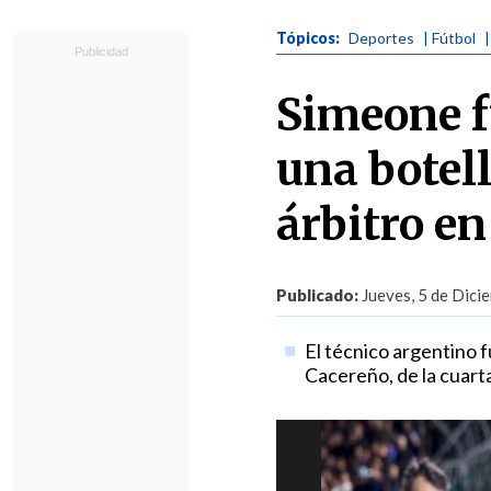
Tópicos:
Deportes
| Fútbol
Simeone f
una botell
árbitro en
Publicado:
Jueves, 5 de Dici
El técnico argentino f
Cacereño, de la cuarta