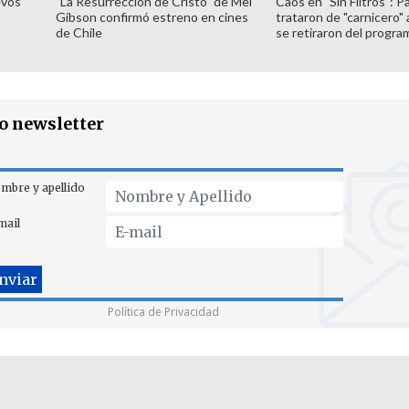
evos
"La Resurrección de Cristo" de Mel
Caos en "Sin Filtros": P
Gibson confirmó estreno en cines
trataron de "carnicero"
de Chile
se retiraron del progra
ro newsletter
mbre y apellido
mail
Política de Privacidad