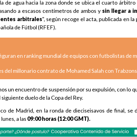
a de agua hacia la zona donde se ubica el cuarto árbitro 
pasando a escasos centímetros de ambos y
sin llegar a 
entes arbitrales
", según recoge el acta, publicada en l
pañola de Fútbol (RFEF).
figuran en ranking mundial de equipos con futbolistas de 
es del millonario contrato de Mohamed Salah con Trabzon
enos un encuentro de suspensión por su expulsión, con lo q
l siguiente duelo de la Copa del Rey.
ico de Madrid, en la ronda de dieciseisavos de final, se 
 lunes, a las
09:00 horas (12:00 GMT).