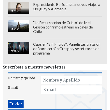
Expresidente Boric alista nuevos viajes a
Uruguay y Alemania
7494
"La Resurrección de Cristo" de Mel
Gibson confirmó estreno en cines de
5156
Chile
El medio partidario
River, el Más Grande
calificó al formado en Palestino con un
Caos en "Sin Filtros": Panelistas trataron
de "carnicero" a Crespo y se retiraron del
tres y argumentó que tuvo un
"muy mal
4593
programa
partido rodeado del contexto. Víctima
de un desastroso River en mitad de
Suscríbete a nuestro newsletter
cancha y con el que tuvo que jugar mano
a mano contra Palmeiras
y se llenó de
Nombre y apellido
faltas hasta obligarlo a salir en el
E-mail
entretiempo por Martínez Quarta".
Sin embargo, el juicio más categórico fue