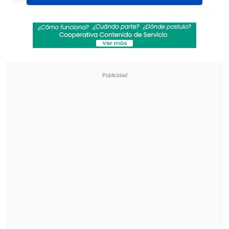
mantenerlo en el once estelar y luego de
una primera mitad para el olvido donde
coqueteó constantemente con la
expulsión, fue sustituido y no saltó a la
cancha para el complemento.
Revisa también
Emiliano Astorga fue oficializado como nuevo
DT de Deportes Temuco
Federaciones de Ecuador y Venezuela
expresaron su respaldo a Gianni Infantino
Como era de esperarse, ni los hinchas ni
la prensa argentina tuvieron piedad con