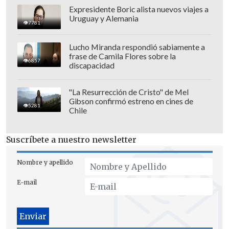
nivel internacional hizo partidos muy
Expresidente Boric alista nuevos viajes a
Uruguay y Alemania
parejos que termina perdiendo algunos
7781
en los últimos minutos, creo que acá
Lucho Miranda respondió sabiamente a
vendrán a hacer lo mismo (...) están
frase de Camila Flores sobre la
6857
discapacidad
convencidos de la idea del entrenador".
"La Resurrección de Cristo" de Mel
Gibson confirmó estreno en cines de
5281
Chile
Suscríbete a nuestro newsletter
Nombre y apellido
E-mail