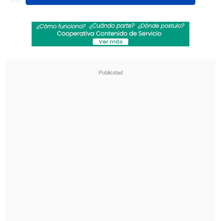
excepción de -Fabricio- Formiliano que
está con un cuadro gripal,
con mucha
fiebre, y después todo el plantel a
disposición y todo jugador que actúe es
porque está al cien por ciento y sin
riesgo", manifestó en diálogo con la
prensa.
Revisa también
Vozinha y sus primeros días en Colo Colo
"Comienza un nuevo capítulo"
Desde Newell's hasta Real Madrid y Unicef:
Las condolencias por la muerte de Jorge Messi