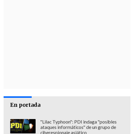
Católica, una semana más atrás era una
final con Palestino que estaba primero y
aspiramos a ese lugar, entonces, por la
magnitud del club y las campañas, son
todas finales", indicó el DT.
Insistió, además, que
"somos un plantel
maduro, muy de hombres, que sabe lo
que quiere".
En ese sentido, se refirió a la caída ante
Estudiantes de La Plata
en la fecha
previa del torneo internacional y
En portada
sostuvo que "no sé si hubo muchas
críticas. Respeto a los medios de
"Lilac Typhoon": PDI indaga "posibles
comunicación y la voz del hincha, pero
ataques informáticos" de un grupo de
ciberespionaje asiático