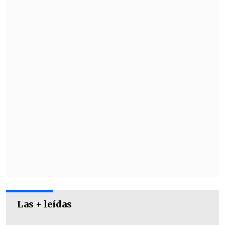
nacional como "Chile 1", y
Universidad
Católica,
como "Chile 2" tras terminar
segundo en la liga.
Las + leídas