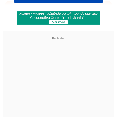
Revisa también
Emiliano Astorga fue oficializado como nuevo
DT de Deportes Temuco
Federaciones de Ecuador y Venezuela
expresaron su respaldo a Gianni Infantino
Huachipato representará al país como
"Chile 4"
, desde la segunda fase del
torneo, junto a
O'Higgins de Rancagua
,
que clasificó como
"Chile 3"
al terminar
en el tercer lugar de la Liga de Primera
2025.
En la fase de grupos estarán esperando
Coquimbo Unido,
el campeón del fútbol