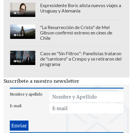
Expresidente Boric alista nuevos viajes a
Uruguay y Alemania
7025
"La Resurrección de Cristo" de Mel
Gibson confirmó estreno en cines de
4469
Chile
Ranking de la Copa Libertadores
Caos en "Sin Filtros": Panelistas trataron
de "carnicero" a Crespo y se retiraron del
4087
programa
1. Boca Juniors (ARG) 6.445 puntos
2. River Plate (ARG) 5.081
Suscríbete a nuestro newsletter
3. Atlético Nacional (COL) 5.049
Nombre y apellido
E-mail
4. Nacional (URU) 4.685
5. Peñarol (URU) 4.485