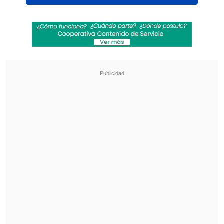
La nómina considera varios factores,
entre los que se cuentan la participación
de los clubes en los torneos
continentales en las últimas 10 versiones
del certamen continental, un coeficiente
histórico con todos los resultados
registrados desde 1960 y hasta 2006, y
una bonificación por haber sido
campeón en la liga local.
Revisa también
[ESTADISTICAS] La tabla de posiciones de la
Liga de Primera en la fecha 18
¿Qué partido será transmitido por TV abierta
en la fecha 18 de la Liga de Primera?