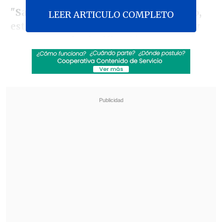
"
Sabemos que es un partido definitivo,
LEER ARTICULO COMPLETO
estamos primeros del grupo, pero hoy
no tenemos la clasificación asegurada
,
por lo que hay que pensar en hacer un
buen partido,
hay que sacar los tres
puntos y pasar a la siguiente fase sin
ningún problema
", comenzó diciendo en
conferencia de prensa.
Revisa también
Arsenal tuvo una reacción insuficiente y
perdió ante Borussia Dortmund en copa
amistosa
Los resultados de la fecha 18 en la Liga de
Primera