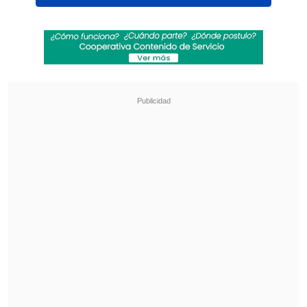
"Faltó empatar o ganar, perdimos y nos
vamos para la casa en Copa Libertadores.
Nos quedamos con el premio de
consuelo, que es clasificar a la
Sudamericana", dijo
el jugador en zona
mixta.
Revisa también
Audax Italiano quiere tomar otro respiro ante
un Ñublense que busca entrar en zona de
copas
La programación de la ida de octavos de la
Copa Sudamericana
"Vamos a enfrentar lo que nos toque de