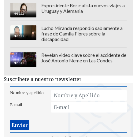
Expresidente Boric alista nuevos viajes a
Uruguay y Alemania
8122
Lucho Miranda respondió sabiamente a
frase de Camila Flores sobre la
8095
discapacidad
Revelan video clave sobre el accidente de
José Antonio Neme en Las Condes
6047
"Con 10 puntos generalmente te
Suscríbete a nuestro newsletter
clasificas, pero ahora no es así.
Hay otro
Nombre y apellido
grupo en que con 11 puntos no te
clasificas. Es lamentable, pero son las
E-mail
reglas del juego. Hicimos una mejor
Copa de lo que pensábamos, pero nos va
a servir muchísimo para posicionarnos