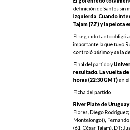
El gol enredó totalment
definición de Santos sin 
izquierda
.
Cuando intent
Tajam (72') y la pelota e
El segundo tanto obligó a 
importante la que tuvo Rub
controló pésimo y se la de
Final del partido y
Univer
resultado
.
La vuelta de
horas (22:30 GMT)
en el
Ficha del partido
River Plate de Uruguay 
Flores, Diego Rodríguez;
Montelongo)), Fernando G
(61' César Tajam). DT: J