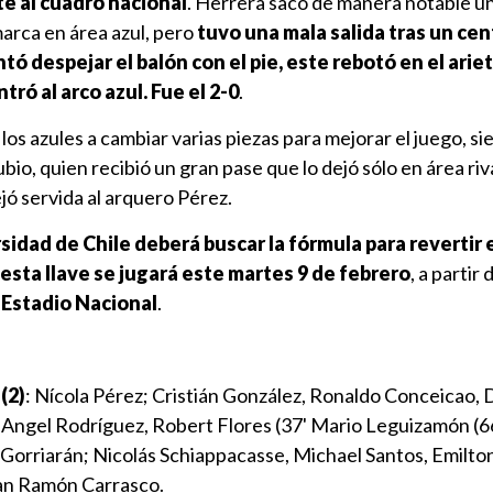
e al cuadro nacional
. Herrera sacó de manera notable u
marca en área azul, pero
tuvo una mala salida tras un cent
ó despejar el balón con el pie, este rebotó en el arie
ntró al arco azul. Fue el 2-0
.
los azules a cambiar varias piezas para mejorar el juego, si
io, quien recibió un gran pase que lo dejó sólo en área riv
jó servida al arquero Pérez.
sidad de Chile deberá buscar la fórmula para revertir 
 esta llave se jugará este martes 9 de febrero
, a partir 
Estadio Nacional
.
(2)
: Nícola Pérez; Cristián González, Ronaldo Conceicao, 
 Angel Rodríguez, Robert Flores (37' Mario Leguizamón (6
orriarán; Nicolás Schiappacasse, Michael Santos, Emilto
uan Ramón Carrasco.