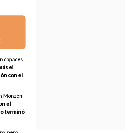
C
on capaces
más el
lón con el
án Monzón
on el
aro terminó
tro, pero