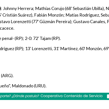
)
: Johnny Herrera; Mathías Corujo (68' Sebastián Ubilla), N
5' Cristián Suárez), Fabián Monzón; Matías Rodríguez, Seb
stavo Lorenzetti (77' Güzmán Pereira); Gustavo Canales, P
ccacece.
e penal- (RP); 2-0: 72' Tajam (RP).
odríguez (RP); 13' Lorenzetti, 31' Martínez, 60' Monzón, 69
u (ARG).
ueño", Maldonado (URU).