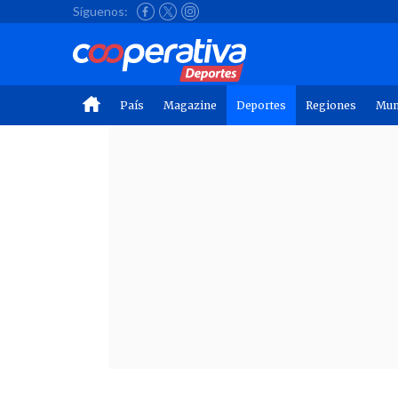
Síguenos:
País
Magazine
Deportes
Regiones
Mu