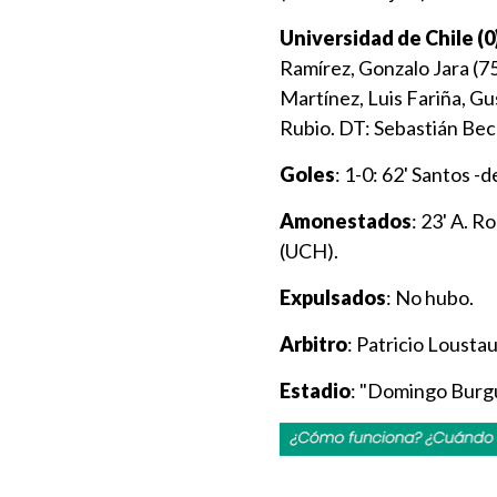
Universidad de Chile (0
Ramírez, Gonzalo Jara (7
Martínez, Luis Fariña, Gu
Rubio. DT: Sebastián Be
Goles
: 1-0: 62' Santos -d
Amonestados
: 23' A. R
(UCH).
Expulsados
: No hubo.
Arbitro
: Patricio Lousta
Estadio
: "Domingo Burg