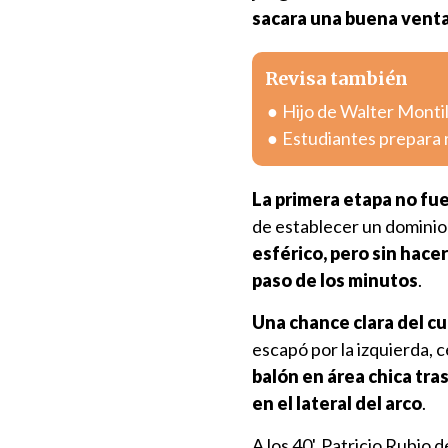
sacara una buena ventaj
Revisa también
Hijo de Walter Montil
Estudiantes prepara r
La primera etapa no f
de establecer un dominio 
esférico, pero sin hace
paso de los minutos
.
Una chance clara del cu
escapó por la izquierda, c
balón en área chica tra
en el lateral del arco
.
A los 40', Patricio Rubio 