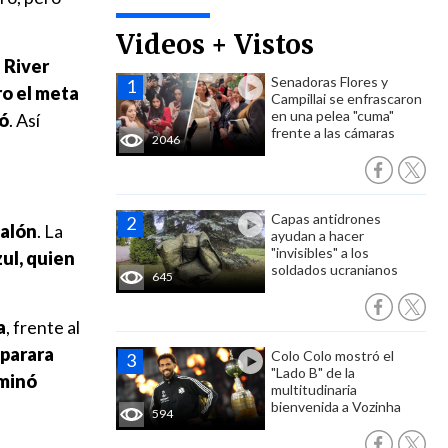
Videos + Vistos
 River
Senadoras Flores y
ro el meta
Campillai se enfrascaron
en una pelea "cuma"
mó
. Así
frente a las cámaras
2046
Capas antidrones
balón
. La
ayudan a hacer
"invisibles" a los
zul, quien
soldados ucranianos
645
a
, frente al
sparara
Colo Colo mostró el
"Lado B" de la
rminó
multitudinaria
bienvenida a Vozinha
594