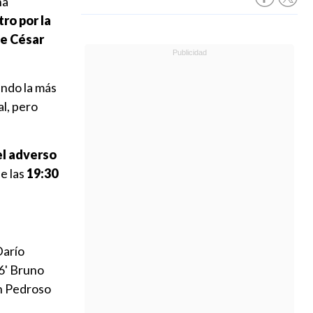
na
ro por la
te César
endo la más
al, pero
el adverso
de las
19:30
Darío
6' Bruno
n Pedroso