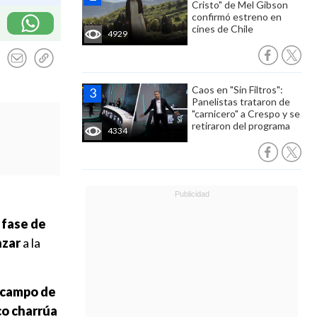
Cristo" de Mel Gibson
confirmó estreno en
cines de Chile
4929
Caos en "Sin Filtros":
Panelistas trataron de
"carnicero" a Crespo y se
retiraron del programa
4334
 fase de
nzar
a la
l campo de
co charrúa