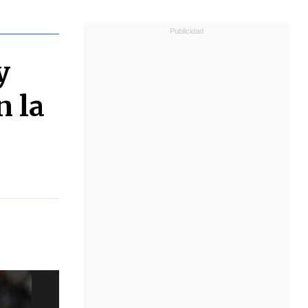
y
n la