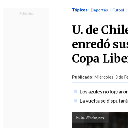
Tópicos:
Deportes
| Fútbol
U. de Chil
enredó su
Copa Libe
Publicado:
Miércoles, 3 de F
Los azules no lograro
La vuelta se disputará
Foto:
Photosport