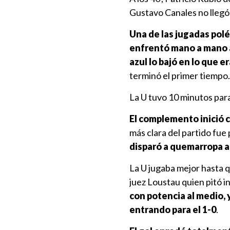
Gustavo Canales no llegó
Una de las jugadas polé
enfrentó mano a mano 
azul lo bajó en lo que e
terminó el primer tiempo.
La U tuvo 10 minutos para
El complemento inició 
más clara del partido fue
disparó a quemarropa an
La U jugaba mejor hasta 
juez Loustau quien pitó i
con potencia al medio, 
entrando para el 1-0
.