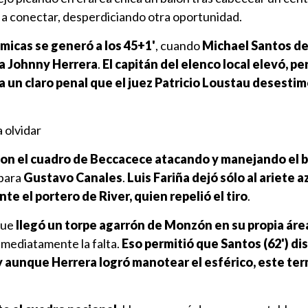
 a conectar, desperdiciando otra oportunidad.
micas se generó a los 45+1'
, cuando
Michael Santos de
a Johnny Herrera
.
El capitán del elenco local elevó, pe
ra un claro penal que el juez Patricio Loustau desesti
 olvidar
con el cuadro de Beccacece atacando
y manejando el 
 para
Gustavo Canales
.
Luis Fariña dejó sólo al ariete a
te el portero de River, quien repelió el tiro
.
que
llegó un torpe agarrón de Monzón en su propia áre
nmediatamente la falta.
Eso permitió que Santos (62') di
y aunque Herrera logró manotear el esférico, este te