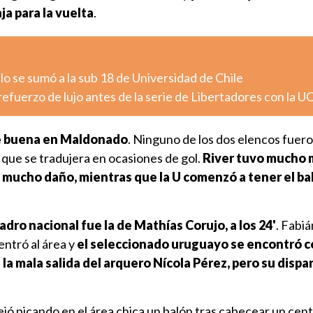
a para la vuelta
.
lo se sumó a la sub 18 de Universidad de Chile
efuerzo de lujo antes de la serie de Libertadores con la U
ue buena en Maldonado
. Ninguno de los dos elencos fuer
que se tradujera en ocasiones de gol.
River tuvo mucho 
r mucho daño, mientras que la U comenzó a tener el ba
adro nacional fue la de Mathías Corujo, a los 24'
. Fabi
entró al área y
el seleccionado uruguayo se encontró c
s la mala salida del arquero Nícola Pérez, pero su disp
dejó picando en el área chica un balón tras cabecear un cen