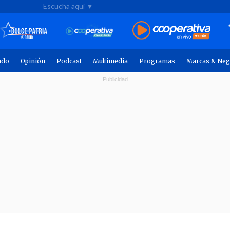
Escucha aquí ▼
ndo
Opinión
Podcast
Multimedia
Programas
Marcas & Neg