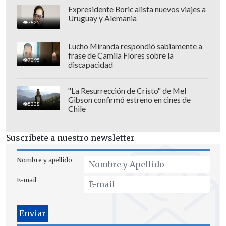
Expresidente Boric alista nuevos viajes a
Uruguay y Alemania
7825
Lucho Miranda respondió sabiamente a
frase de Camila Flores sobre la
7095
discapacidad
"La Resurrección de Cristo" de Mel
Gibson confirmó estreno en cines de
5338
Chile
Suscríbete a nuestro newsletter
Con arbitraje del paraguayo David Ojeda,
el balón comenzará a rodar a las
22:00
Nombre y apellido
horas en nuestro país (02:00 GMT)
y
E-mail
podrás seguir todos los detalles con el
Marcador Virtual de Cooperativa.cl.