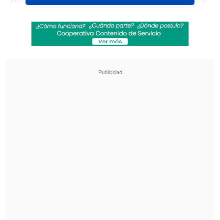
este partido como
colistas con 4 puntos
,
el reciente
triunfo por 3-2 ante Atlético
Mineiro
los dejó bien aspectados para
encarar las jornadas restantes. Por lo
que, una nueva victoria les permitiría
superar las 6 unidades que tienen a los
peruanos en la cima
.
Revisa también
[ESTADISTICAS] La tabla de posiciones de la
Liga de Primera en la fecha 18
Los resultados de la fecha 18 en la Liga de
Primera