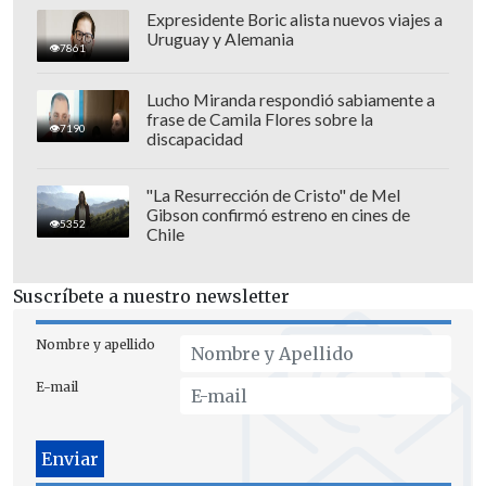
restan los últimos partidos de la copa de
Expresidente Boric alista nuevos viajes a
Uruguay y Alemania
la liga local para colgar definitivamente
7861
los botines.
Lucho Miranda respondió sabiamente a
frase de Camila Flores sobre la
7190
discapacidad
"La Resurrección de Cristo" de Mel
Gibson confirmó estreno en cines de
5352
Chile
Suscríbete a nuestro newsletter
Nombre y apellido
E-mail