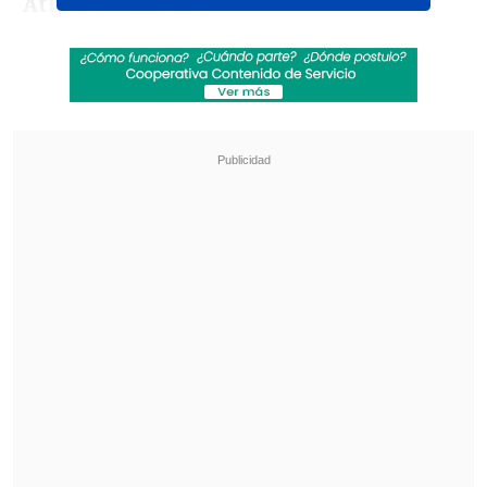
Atlético Mineiro
.
La consagración tuvo un momento de
dramatismo personal para el "Laucha".
En la tanda de penales que terminó 5-4 a
favor del "Granate", el atacante erró su
ejecución, enviando el balón por encima
del travesaño.
"Le di tan fuerte que se
me fue para arriba. Se me vino el mundo
abajo
", lamentó el jugador.
Revisa también
[VIDEO] Diego Valdés anotó un golazo de tiro
libre para Vélez ante Boca Juniors
Los resultados de la fecha 18 en la Liga de
Primera