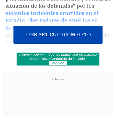
situación de los detenidos"
por los
violentos incidentes ocurridos en el
Estadio Libertadores de América en
Avellaneda
, durante el partido entre
LEER ARTICULO COMPLETO
Universidad de Chile e Independiente de
este miércoles.
Esta orden del Mandatario al jefe de
gabinete se debe a
"la gravedad de lo
sucedido ayer en Argentina con el
inaceptable linchamiento de chilenos
en el estadio de Independiente"
, según
manifestó en su cuenta personal de X.
Revisa también