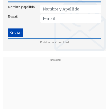
Nombre y apellido
E-mail
Política de Privacidad
Posteriormente, en un punto de prensa
desde La Moneda, el
ministro Elizalde
aseguró que lo ocurrido anoche
"
es
barbarie
, y por tanto,
tenemos que