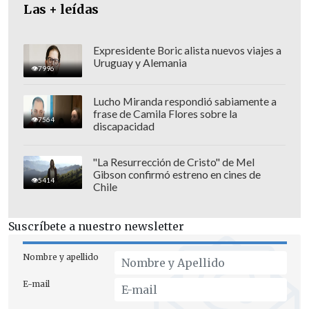
Las + leídas
Expresidente Boric alista nuevos viajes a
Uruguay y Alemania
7996
Lucho Miranda respondió sabiamente a
frase de Camila Flores sobre la
7564
discapacidad
"La Resurrección de Cristo" de Mel
Gibson confirmó estreno en cines de
5414
Chile
La revancha llegó meses después y
González pudo levantar el título,
el
Suscríbete a nuestro newsletter
único que logró como jugador en
Nombre y apellido
Primera División, al
ganar la final con
Cobreloa ante Unión Española en el
E-mail
Clausura 2004.