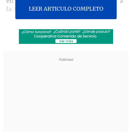
en tiempos de crisis y llevó al "pirata" a
LEER ARTICULO COMPLETO
la gloria.
González, de
43 años
y apodado como el
"Chino", tuvo
una carrera correcta como
jugador,
pero en esta segunda etapa
profesional es donde logró escribir su
nombre con letras doradas.
Revisa también
La U de Gago quiere mantener su racha
ganadora en el duelo ante Palestino y seguir a
la caza del liderato
Colo Colo visita al colista Unión La Calera con
la misión de sostener el tranco como
superlíder