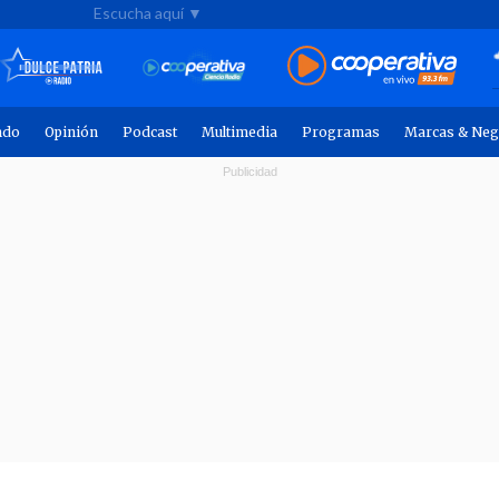
Escucha aquí ▼
ndo
Opinión
Podcast
Multimedia
Programas
Marcas & Neg