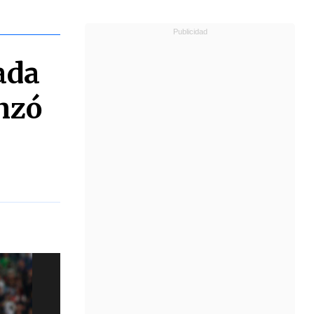
ada
nzó