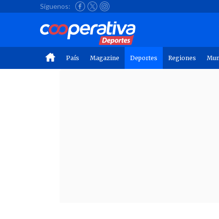
Síguenos:
País
Magazine
Deportes
Regiones
Mu