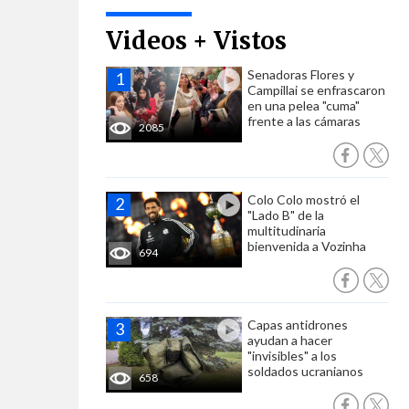
Videos + Vistos
Senadoras Flores y
Campillai se enfrascaron
en una pelea "cuma"
frente a las cámaras
2085
Colo Colo mostró el
"Lado B" de la
multitudinaria
bienvenida a Vozinha
694
Capas antidrones
ayudan a hacer
"invisibles" a los
soldados ucranianos
658