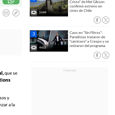
Cristo" de Mel Gibson
confirmó estreno en
cines de Chile
5049
Caos en "Sin Filtros":
Panelistas trataron de
"carnicero" a Crespo y se
retiraron del programa
4433
l,
que se
tions
sos y
zar a la