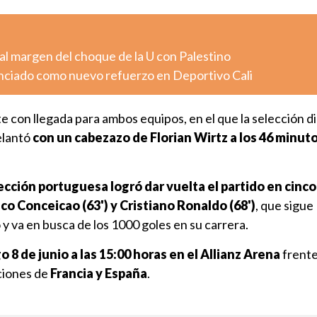
al margen del choque de la U con Palestino
nciado como nuevo refuerzo en Deportivo Cali
 con llegada para ambos equipos, en el que la selección di
elantó
con un cabezazo de Florian Wirtz a los 46 minuto
ección portuguesa logró dar vuelta el partido en cinc
sco Conceicao (63') y Cristiano Ronaldo (68')
, que sigue
 va en busca de los 1000 goles en su carrera.
 8 de junio a las 15:00 horas en el Allianz Arena
frente
cciones de
Francia y España
.