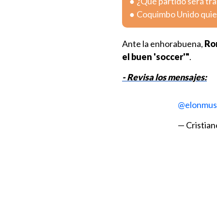
¿Qué partido será tra
Coquimbo Unido quier
Ante la enhorabuena,
Ro
el buen 'soccer'"
.
- Revisa los mensajes:
@elonmus
— Cristian