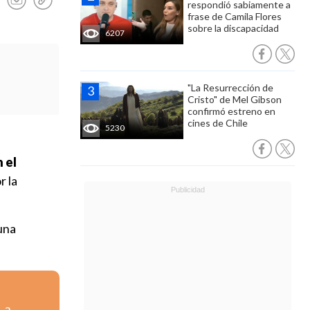
respondió sabiamente a
frase de Camila Flores
sobre la discapacidad
6207
"La Resurrección de
Cristo" de Mel Gibson
confirmó estreno en
cines de Chile
5230
 el
r la
una