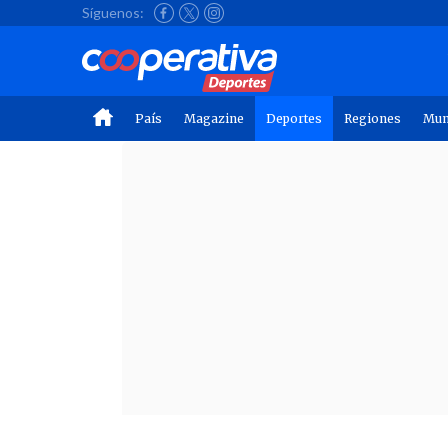
Síguenos:
País
Magazine
Deportes
Regiones
Mu