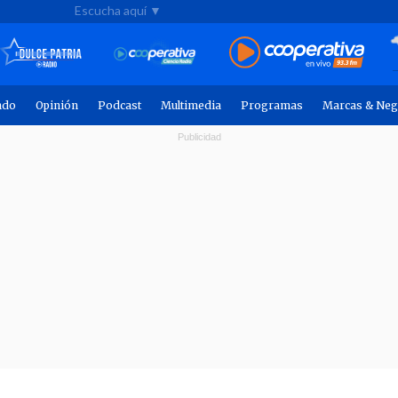
Escucha aquí ▼
ndo
Opinión
Podcast
Multimedia
Programas
Marcas & Neg