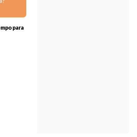
a?
empo para