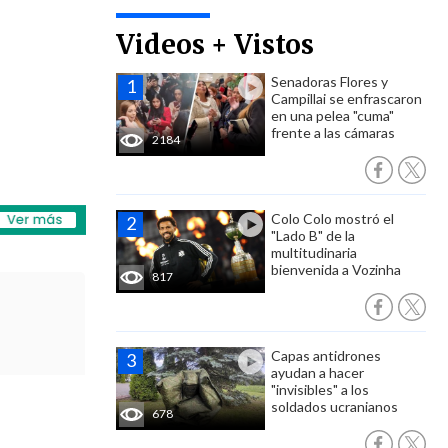
Videos + Vistos
Senadoras Flores y
Campillai se enfrascaron
en una pelea "cuma"
frente a las cámaras
2184
Colo Colo mostró el
"Lado B" de la
multitudinaria
bienvenida a Vozinha
817
Capas antidrones
ayudan a hacer
"invisibles" a los
soldados ucranianos
678