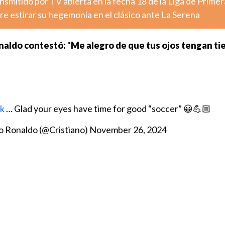
nsmitido por TV abierta en la fecha 18 de la Liga de Primer
e estirar su hegemonía en el clásico ante La Serena
naldo contestó:
"
Me alegro de que tus ojos tengan ti
k
… Glad your eyes have time for good “soccer” 😀💪🏼
o Ronaldo (@Cristiano)
November 26, 2024