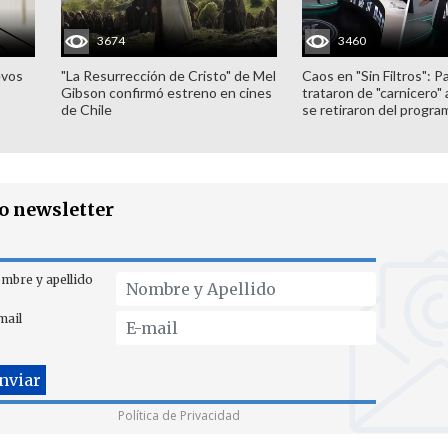
3674
3460
evos
"La Resurrección de Cristo" de Mel
Caos en "Sin Filtros": P
Gibson confirmó estreno en cines
trataron de "carnicero"
de Chile
se retiraron del progra
ro newsletter
mbre y apellido
mail
Política de Privacidad