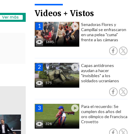
Videos + Vistos
Senadoras Flores y
Campillai se enfrascaron
en una pelea "cuma"
frente a las cámaras
1695
Capas antidrones
ayudan a hacer
"invisibles" a los
soldados ucranianos
575
Para el recuerdo: Se
cumplen dos años del
oro olímpico de Francisca
Crovetto
328