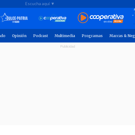
Escucha aquí ▼
ndo
Opinión
Podcast
Multimedia
Programas
Marcas & Neg