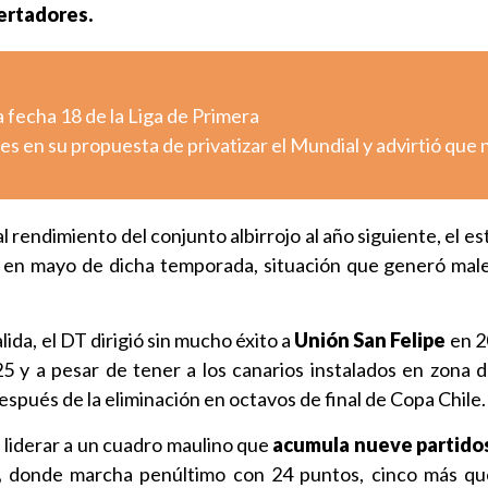
bertadores.
 fecha 18 de la Liga de Primera
es en su propuesta de privatizar el Mundial y advirtió que 
l rendimiento del conjunto albirrojo al año siguiente, el e
 en mayo de dicha temporada, situación que generó male
ida, el DT dirigió sin mucho éxito a
Unión San Felipe
en 2
 y a pesar de tener a los canarios instalados en zona de 
después de la eliminación en octavos de final de Copa Chile.
 liderar a un cuadro maulino que
acumula nueve partidos
,
donde marcha penúltimo con 24 puntos, cinco más que