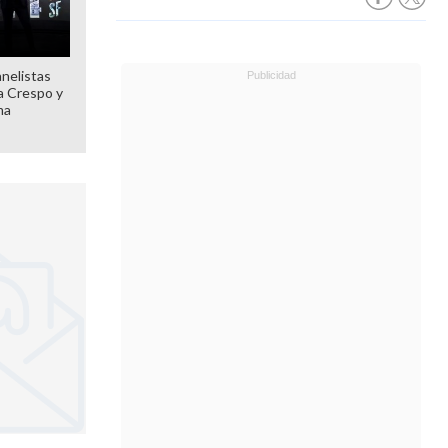
anelistas
 a Crespo y
ma