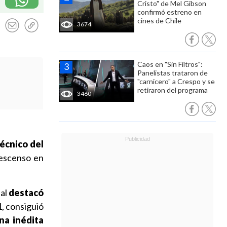
Cristo" de Mel Gibson
confirmó estreno en
cines de Chile
3674
Caos en "Sin Filtros":
Panelistas trataron de
"carnicero" a Crespo y se
retiraron del programa
3460
técnico del
descenso en
ual
destacó
1, consiguió
na inédita