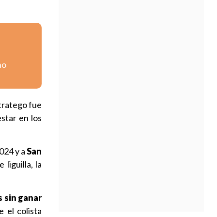
no
stratego fue
star en los
024 y a
San
liguilla, la
 sin ganar
 el colista