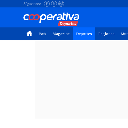
Síguenos:
País
Magazine
Deportes
Regiones
Mu