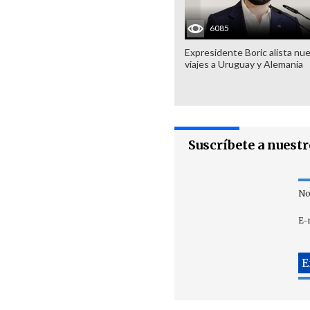
6085
Expresidente Boric alista nu
viajes a Uruguay y Alemania
Suscríbete a nuest
No
E-