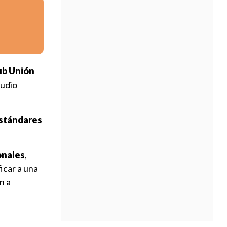
lub Unión
tudio
estándares
onales
,
icar a una
n a