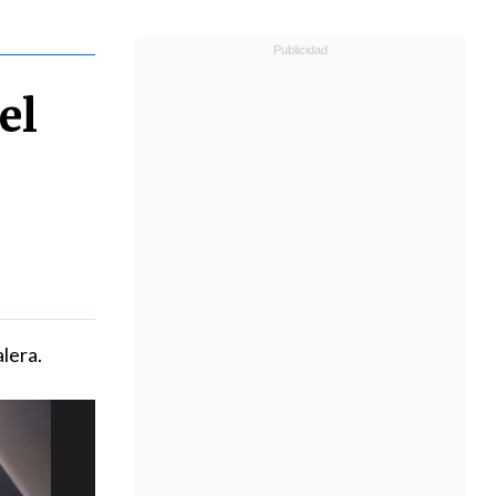
el
lera.