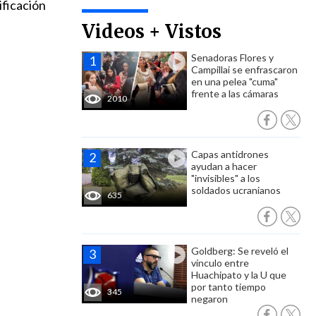
ificación
Videos + Vistos
Senadoras Flores y
Campillai se enfrascaron
en una pelea "cuma"
frente a las cámaras
2010
Capas antidrones
ayudan a hacer
"invisibles" a los
soldados ucranianos
635
Goldberg: Se reveló el
vínculo entre
Huachipato y la U que
por tanto tiempo
345
negaron