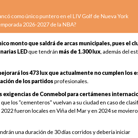
ncó como único puntero en el LIV Golf de Nueva York
temporada 2026-2027 de la NBA?
único monto que saldrá de arcas municipales, pues el c
inarias LED
que tendrán
más de 1.300 lux
, además del es
ejorará los 473 lux que actualmente no cumplen los 
ación de los partidos
profesionales.
as exigencias de Conmebol para certámenes internaci
 que los "cementeros" vuelvan a su ciudad en caso de clasif
 2022 fueron locales en Viña del Mar y en 2024 se moviero
ndrán una duración de 30 días corridos y debería iniciar