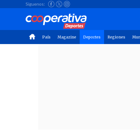
Síguenos:
País
Magazine
Deportes
Regiones
Mu