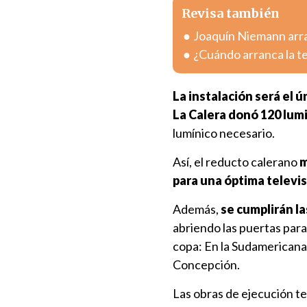
Revisa también
Joaquín Niemann arra
¿Cuándo arranca la 
La instalación será el 
La Calera donó 120 lum
lumínico necesario.
Así, el reducto calerano
m
para una óptima televis
Además,
se
cumplirán l
abriendo las puertas para
copa: En la Sudamericana
Concepción.
Las obras de ejecución te