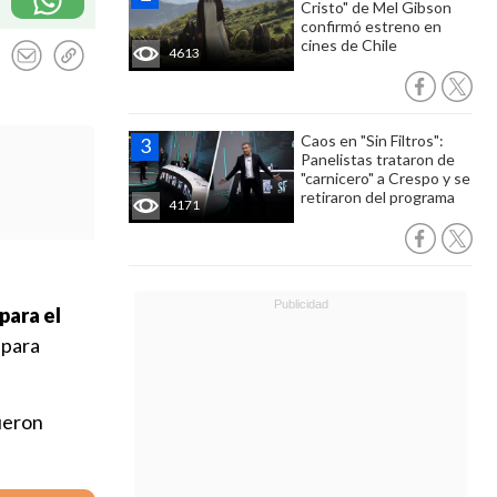
Cristo" de Mel Gibson
confirmó estreno en
cines de Chile
4613
Caos en "Sin Filtros":
Panelistas trataron de
"carnicero" a Crespo y se
retiraron del programa
4171
para el
 para
ueron