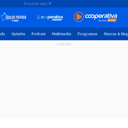
Escucha aquí ▼
ndo
Opinión
Podcast
Multimedia
Programas
Marcas & Neg