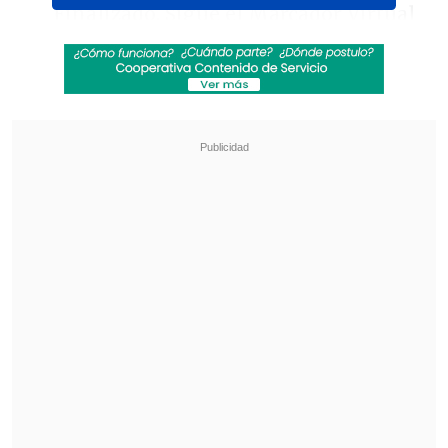
Finalizado.
Sigue el Marcador Virtual
de Cooperativa.cl.
1-0: 18'; Ousmane Diao (MID)
Revisa también
La UC quiere retomar el rumbo ante Cobresal
y sumar confianza antes de la visita a
Estudiantes
Matías Claro, presidente de Cruzados:
Soñamos con llegar a una final en la
Libertadores