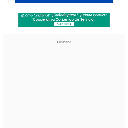
profesionalmente fue
Ali
Manouchehri
(Independiente-Contigo
Chile Mejor), quien
resultó reelecto de la
comuna de Coquimbo superando el 63
por ciento de los votos.
Revisa también
Gago otra vez esquivó la crisis de Azul Azul:
"Yo tengo que hablar de lo deportivo"
Gago: El objetivo es llegar a la última fecha del
torneo con posibilidades
El exfutbolista del elenco pirata,
Antofagasta, O'Higgins, Santiago