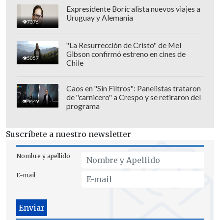
Expresidente Boric alista nuevos viajes a
Uruguay y Alemania
7376
"La Resurrección de Cristo" de Mel
Gibson confirmó estreno en cines de
5057
Chile
Caos en "Sin Filtros": Panelistas trataron
de "carnicero" a Crespo y se retiraron del
4449
programa
En tanto, en la Circunscripción Linares,
Suscríbete a nuestro newsletter
el exdefensor de Colo Colo y
mundialista con la Roja en Sudáfrica,
Nombre y apellido
Ismael Fuentes también asoma electo
E-mail
como CORE
luego de acumular el 9,39 por
ciento de los sufragios, comandando la
lista Chile Vamos UDI-Independientes.