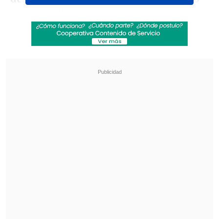
X1
. Los delincuentes huyeron
rápidamente con el automóvil.
Revisa también
Audax Italiano quiere tomar otro respiro ante
un Ñublense que busca entrar en zona de
copas
La programación de la ida de octavos de la
Copa Sudamericana
La mujer denunció el robo en la 46°
Comisaría de Macul, mientras Valdés
solicitó ayuda en redes sociales
para
localizar el vehículo robado.