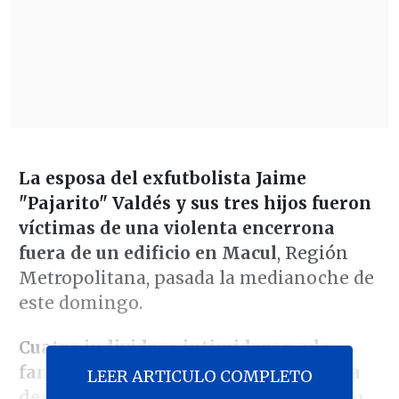
La esposa del exfutbolista Jaime
"Pajarito" Valdés y sus tres hijos fueron
víctimas de una violenta encerrona
fuera de un edificio en Macul
, Región
Metropolitana, pasada la medianoche de
este domingo.
Cuatro individuos intimidaron a la
familia del exfutbolista, obligándola a
LEER ARTICULO COMPLETO
descender de su vehículo BMW modelo