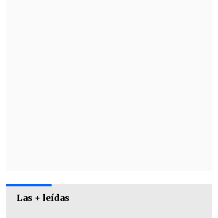
El incidente fue captado por cámaras de
seguridad que mostraron cómo
ocurrieron los hechos, frente a un
edificio ubicado en
calle Armando
Moock, cerca de la intersección de las
avenidas Quilín y Macul
.
Las + leídas