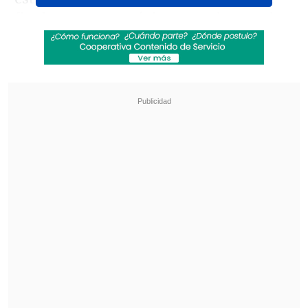
finalmente se trató de un cuadro renal
superado satisfactoriamente.
Revisa también
La formación de la UC para enfrentar a
Cobresal en el Claro Arena
La gimnasta Simone Biles vio afectada su visita
a Machu Picchu por incendios forestales
"
Tuvo un problema de cálculos renales,
pero se recuperó bien
", señaló el círculo
cercano del "Mariscal" al diario
El
Mercurio
.
Quintano, de 78 años, fue uno de los