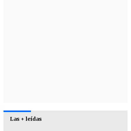
pilares del "Ballet Azul" de Universidad
de Chile, además de ser histórico en Cruz
Azul de México.
Las + leídas