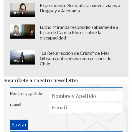
Expresidente Boric alista nuevos viajes a
Uruguay y Alemania
7781
Lucho Miranda respondió sabiamente a
frase de Camila Flores sobre la
6857
discapacidad
"La Resurrección de Cristo" de Mel
Gibson confirmó estreno en cines de
5281
Chile
Suscríbete a nuestro newsletter
"Creo que jugamos al fútbol y ayer vimos
lo que la gente espera de nosotros.
Nombre y apellido
Cuando veías a la gente en la calle, con
E-mail
lágrimas en los ojos, era increíble. Fue
muy emocionante. Estaban muy
contentos de que hubiéramos ganado