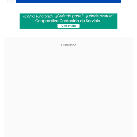
descapotable.
Su gesto reivindicativo duró al menos
cinco minutos y, posteriormente,
el
futbolista de 18 años —quien cuenta con
42 millones de seguidores en Instagram
— compartió la imagen en sus redes
sociales
, dándole una vitrina global a su
acción.
Revisa también
Las Diablas tuvieron su primer entrenamiento
en Amsterdam de cara al Mundial
Vozinha y sus primeros días en Colo Colo
"Comienza un nuevo capítulo"