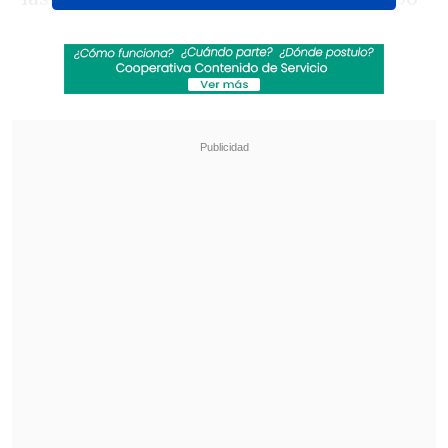
de reacciones entre aficionados y figuras
públicas.
Revisa también
[VIDEO] Jugador de Coritiba cayó directo al
túnel en festejo de un gol que terminó anulado
Maldini: "Guardiola estuvo a punto de aceptar
en la selección italiana"