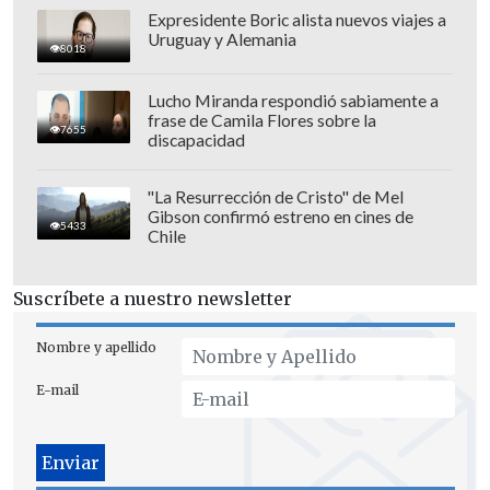
Expresidente Boric alista nuevos viajes a
por jóvenes y niños, se volcó a las calles
Uruguay y Alemania
8018
para festejar junto a sus ídolos, en una
nueva muestra de la conexión del equipo
Lucho Miranda respondió sabiamente a
con su afición. La tarde comenzó con la
frase de Camila Flores sobre la
7655
discapacidad
tradicional foto de familia de la plantilla,
el cuerpo técnico y la junta directiva
"La Resurrección de Cristo" de Mel
junto a los trofeos, con el entrenador
Gibson confirmó estreno en cines de
5433
Hansi Flick acompañado por el
Chile
presidente Joan Laporta y el directivo
Rafael Yuste.
Suscríbete a nuestro newsletter
Sin embargo
, el gesto de Yamal fue el
Nombre y apellido
que acaparó la atención mediática dado
E-mail
que no es habitual que un futbolista, y
menos a sus 18 años, se posicione
públicamente en un conflicto tan