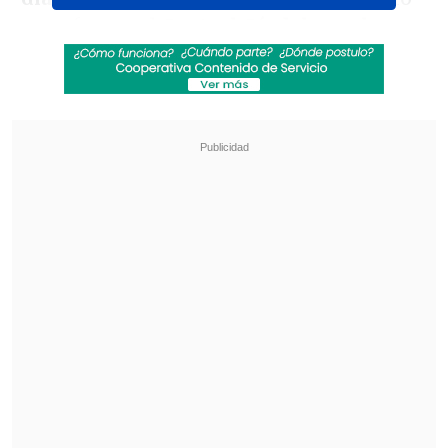
se enfrente al
Central Córdoba en la
última fecha del Grupo C de la Copa
Libertadores
, donde tiene opciones de
clasificarse para los octavos de final .
Revisa también
Con presencia chilena: Midtjylland de Osorio
tomó ventaja en la Conference League
Mataron a golpes a futbolista de la selección
de Uganda durante un asalto
La reciente derrota por 3-1 ante
Universidad Católica, que dejó al equipo
en el
sexto puesto del torneo local con