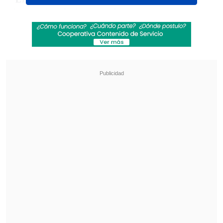
denominado 'UCV FC'
es una
organización deportiva privada que no
pertenece a la Universidad Central de
Venezuela ni la representa en los
certámenes deportivos
en los que
participa", comunicó el Consejo
Universitario.
Revisa también
¿Qué partido será transmitido por TV abierta
en la fecha 18 de la Liga de Primera?
Coquimbo Unido quiere estirar su hegemonía
en el clásico ante La Serena