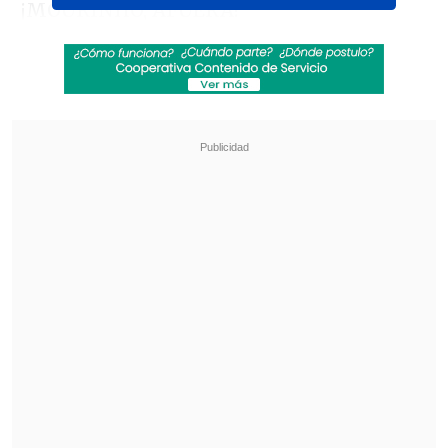
¡MOURINHO, AFUERA!
El entrenador del Fenerbahce se fue a
las tribunas luego de protestar un
penal sobre Osayi-Samuel, durante el
duelo ante Manchester United.
▶️ Más 🏆
#EuropaLeague
en
#DisneyPlus
pic.twitter.com/KR0rQaacpr
— ESPN Argentina (@ESPNArgentina)
October 24, 2024