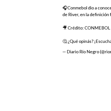
🎧Conmebol dio a conocer 
de River, en la definición
🎥 Crédito: CONMEBOL L
🤔 ¿Qué opinás? ¡Escuchá
— Diario Río Negro (@ri