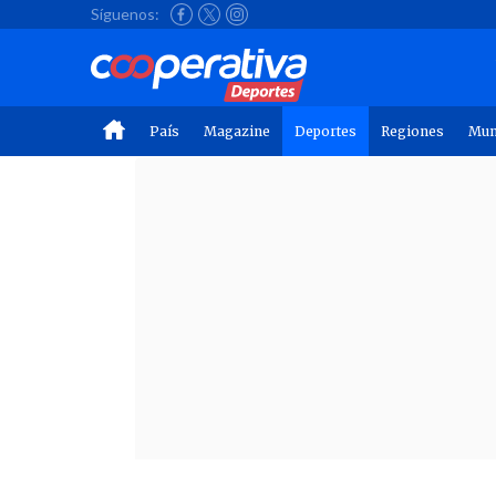
Síguenos:
País
Magazine
Deportes
Regiones
Mu