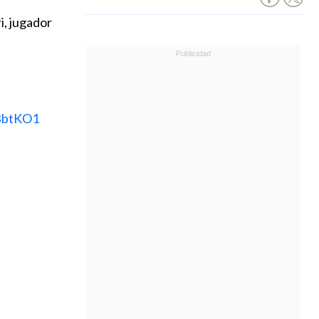
i, jugador
DBbtKO1