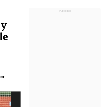
 y
le
por