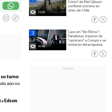
Cristo" de Mel Gibson
confirmó estreno en
cines de Chile
5128
Caos en "Sin Filtros":
Panelistas trataron de
"carnicero" a Crespo y se
retiraron del programa
4548
 su turno
ando aún no
sta
Edson