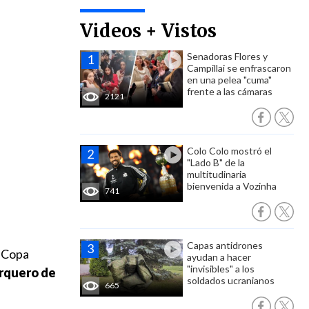
Videos + Vistos
Senadoras Flores y
Campillai se enfrascaron
en una pelea "cuma"
frente a las cámaras
2121
Colo Colo mostró el
"Lado B" de la
multitudinaria
bienvenida a Vozinha
741
Capas antidrones
n Copa
ayudan a hacer
"invisibles" a los
arquero de
soldados ucranianos
665