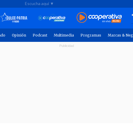
Escucha aquí ▼
ndo
Opinión
Podcast
Multimedia
Programas
Marcas & Neg