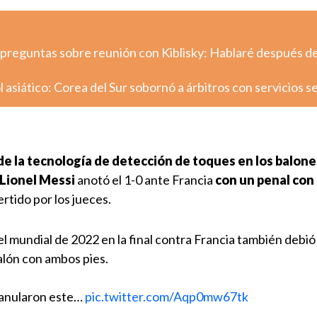
 preguntas sobre reunión con Kiblisky: Hablaré después de
l asiático: Corea del Sur sobornó a árbitros con servicios s
de la tecnología de detección de toques en los balone
Lionel Messi
anotó el 1-0 ante Francia
con un penal con
ertido por los jueces.
el mundial de 2022 en la final contra Francia también debió
alón con ambos pies.
 anularon este…
pic.twitter.com/Aqp0mw67tk