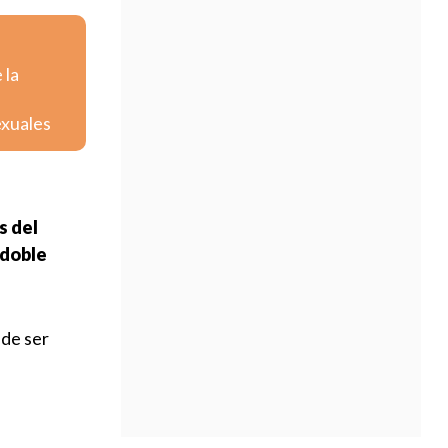
 la
exuales
s del
 doble
 de ser