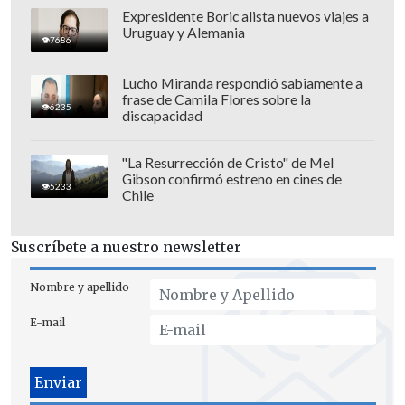
Expresidente Boric alista nuevos viajes a
Uruguay y Alemania
7686
El detalle no menor es que Sánchez
Lucho Miranda respondió sabiamente a
musicalizó su respuesta con el himno
frase de Camila Flores sobre la
6235
oficial del centenario de Sevilla,
discapacidad
demostrando su rápido compromiso con
la institución.
"La Resurrección de Cristo" de Mel
Gibson confirmó estreno en cines de
5233
Chile
Suscríbete a nuestro newsletter
Nombre y apellido
E-mail