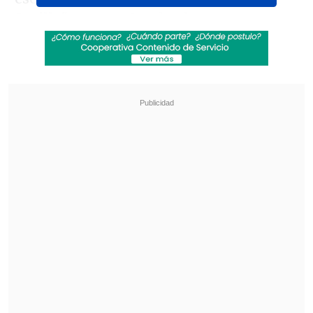
Sevilla"
, acompañando el texto con un
montaje fotográfico.
Revisa también
¿Qué partido será transmitido por TV abierta
en la fecha 18 de la Liga de Primera?
Coquimbo Unido quiere estirar su hegemonía
en el clásico ante La Serena
La imagen mostraba, por un lado, una
foto actual de Alexis con la indumentaria
sevillista y, por otro, una icónica postal
de un joven
"Bam Bam" también
vistiendo la camiseta del club.