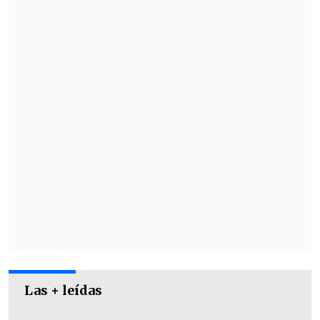
defensora,
Paula Vial.
Jorge Valdivia no respondió preguntas
de los medios de prensa.
Las + leídas