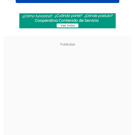
horas de esta tarde, para cumplir con las
medidas cautelares
de arresto
domiciliario nocturno, arraigo nacional
y prohibición de acercarse a la víctima
.
Revisa también
La U de Gago quiere mantener su racha
ganadora en el duelo ante Palestino y seguir a
la caza del liderato
Colo Colo visita al colista Unión La Calera con
la misión de sostener el tranco como
superlíder
Al lugar llegó a recogerlo su hermano
Claudio Valdivia
junto a la abogada