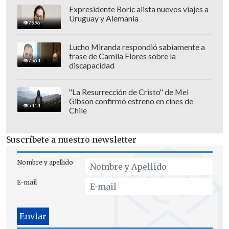
Además de la denuncia por la que fue
Expresidente Boric alista nuevos viajes a
dejado, en primera instancia, en prisión
Uruguay y Alemania
7996
preventiva, existe una segunda
acusación contra el retirado jugador.
Lucho Miranda respondió sabiamente a
frase de Camila Flores sobre la
7564
discapacidad
"La Resurrección de Cristo" de Mel
Gibson confirmó estreno en cines de
5414
Chile
Suscríbete a nuestro newsletter
Nombre y apellido
E-mail