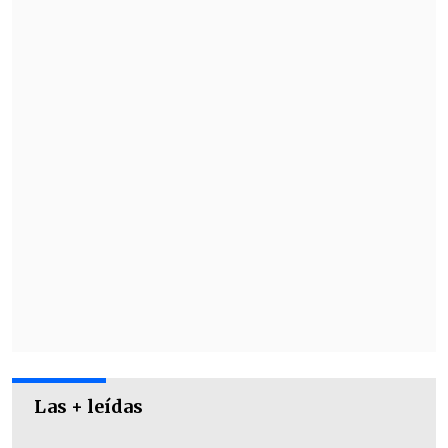
preparación el día 20 ante Nigeria en el
Monasterio Celeste de Rancagua.
Las + leídas