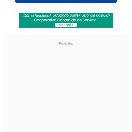
Lautaro Millán, quien tuvo un estreno
goleador con la camiseta roja de la
selección gracias a un certero y potente
cabezazo en área grande.
Revisa también
La oncena de Universidad Católica para la
visita a Estudiantes en Libertadores
Diego Forlán abrió las puertas de la selección a
Luis Suárez: "¿Por qué no?"
El próximo partido del elenco nacional
será el próximo domingo 14 de
septiembre en Quilín para finalizar su