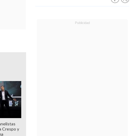
anelistas
 a Crespo y
ma