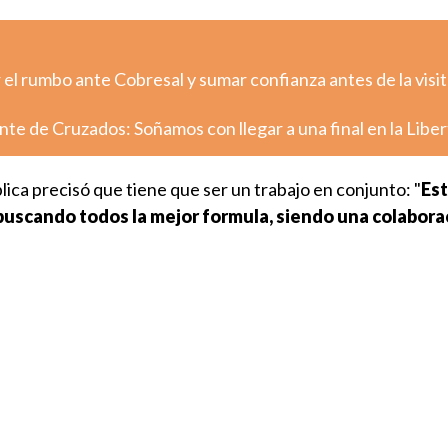
el rumbo ante Cobresal y sumar confianza antes de la visit
nte de Cruzados: Soñamos con llegar a una final en la Libe
lica precisó que tiene que ser un trabajo en conjunto: "
Est
 buscando todos la mejor formula, siendo una colabora