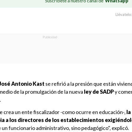
Suscríbete a nuestro canal de
Whatsapp
Llévatelo:
 José Antonio Kast
se refirió a la presión que están vivien
edio de la promulgación de la nueva
ley de SADP
y come
.
 crea un ente fiscalizador -como ocurre en educación-,
la
a a los directores de los establecimientos exigiéndo
de un funcionario administrativo, sino pedagógico", explicó.