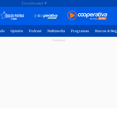
Escucha aquí ▼
ndo
Opinión
Podcast
Multimedia
Programas
Marcas & Neg