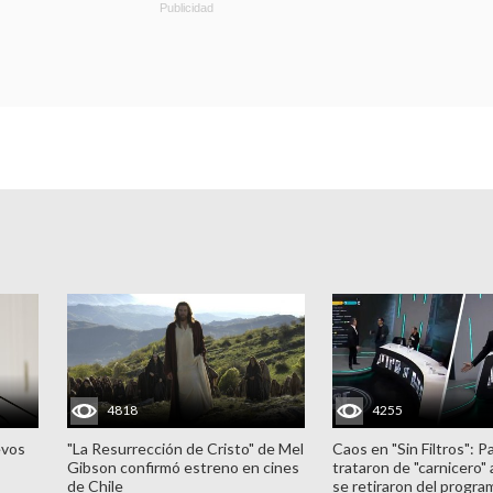
4818
4255
evos
"La Resurrección de Cristo" de Mel
Caos en "Sin Filtros": P
Gibson confirmó estreno en cines
trataron de "carnicero"
de Chile
se retiraron del progra