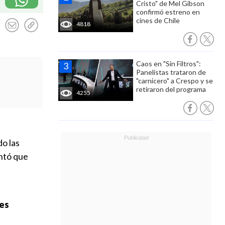
Cristo" de Mel Gibson
confirmó estreno en
cines de Chile
4818
Caos en "Sin Filtros":
Panelistas trataron de
"carnicero" a Crespo y se
retiraron del programa
4255
do las
ntó que
les