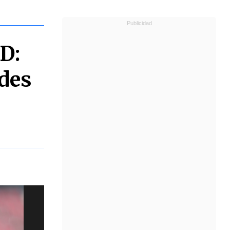
D:
ades