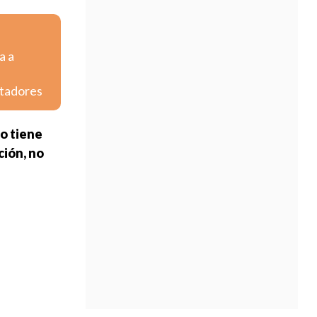
a a
rtadores
o tiene
ción, no