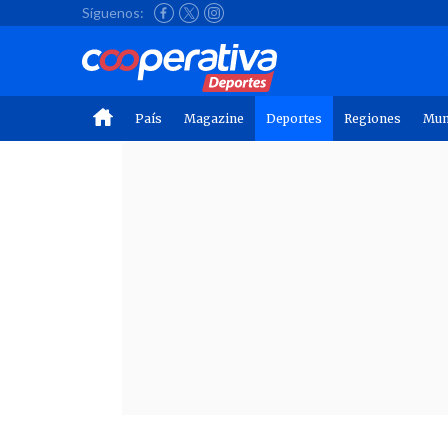
Síguenos:
País
Magazine
Deportes
Regiones
Mu