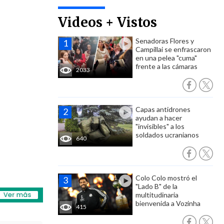
Videos + Vistos
Senadoras Flores y
Campillai se enfrascaron
en una pelea "cuma"
frente a las cámaras
2033
Capas antidrones
ayudan a hacer
"invisibles" a los
soldados ucranianos
640
Colo Colo mostró el
"Lado B" de la
multitudinaria
bienvenida a Vozinha
415