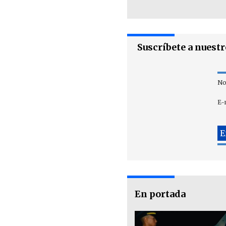
Suscríbete a nuest
No
E-
En portada