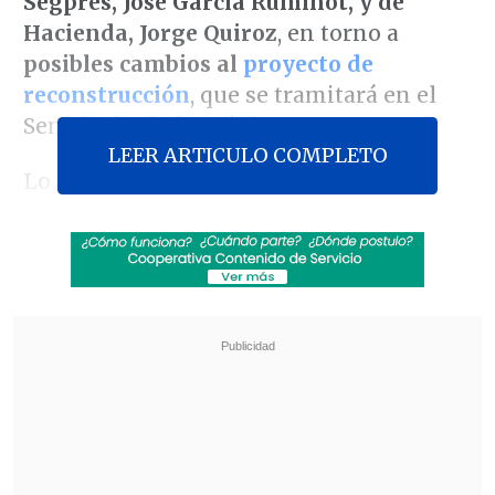
Segpres, José García Ruminot, y de
Hacienda, Jorge Quiroz
, en torno a
posibles cambios al
proyecto de
reconstrucción
, que se tramitará en el
Senado desde la próxima semana.
LEER ARTICULO COMPLETO
Lo anterior, después de que
García
Ruminot apuntara a que se disminuyan
los 25 años de invariabilidad tributaria
propuestos
, o a bajar el monto destinado
al crédito al empleo, considerando que el
último
Informe de Finanzas Públicas
reveló inconsistencias en la proyección
de deuda.
Revisa también