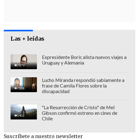
bien la considera una norma
fundamental, "desde luego a nivel
paramétrico se puede cambiar una
variable en una dirección u otra:
Las + leídas
acentuar una más, aligerar una menos.
Esas conversaciones siempre van a estar
disponibles".
Expresidente Boric alista nuevos viajes a
Uruguay y Alemania
7979
Lucho Miranda respondió sabiamente a
frase de Camila Flores sobre la
7508
discapacidad
"La Resurrección de Cristo" de Mel
Gibson confirmó estreno en cines de
5402
Chile
Suscríbete a nuestro newsletter