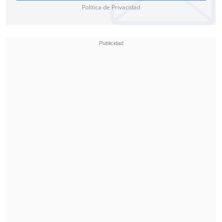
Política de Privacidad
El equipo de los chilenos se ubicó
con 32
puntos en el tercer lugar,
distanciándose
a seis del liderato de Vélez. Por lo que,
para su siguiente desafío, tendrá que
mejorar visitando a Deportivo Riestra el
sábado 2 de noviembre a las 15:00 horas
(18:00 GMT).
Boca Juniors igualó y extendió la
racha sin triunfos de la era Gago