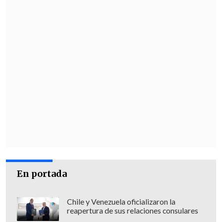
Por su parte,
Boca Juniors no contó con
la citación del chileno Gary Medel
y
cosechó un opaco empate 1-1 ante
Deportivo Riestra en La Bombonera. Con
esto se ubicó decimosexto con 25 puntos
y extendió la
sequía de triunfos
en el
segundo partido dirigido por Fernando
Gago.
En portada
Chile y Venezuela oficializaron la
reapertura de sus relaciones consulares