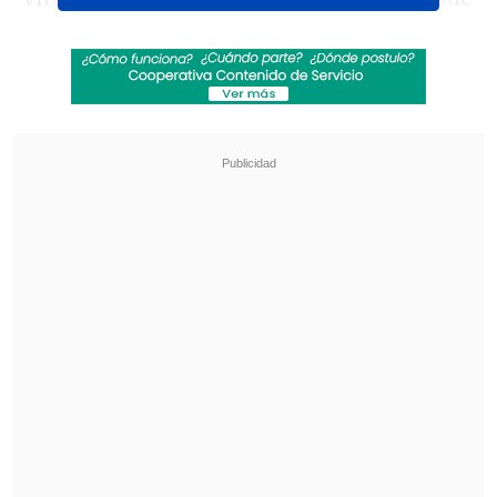
un córner, en donde el seleccionado
Ulises Ortegoza terminó enviándole un
centro al delantero nacional para que
este último habilitase al anotador.
Revisa también
Deportes Temuco despidió al DT Arturo
Sanhueza
La formación de la UC para enfrentar a
Cobresal en el Claro Arena