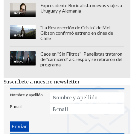
Expresidente Boric alista nuevos viajes a
Palacios (72')
y darle piernas frescas a
Uruguay y Alemania
6926
Talleres. Sin embargo, Ezequiel Forclaz
(80') terminó igualando para Tigre sobre
"La Resurrección de Cristo" de Mel
el final.
Gibson confirmó estreno en cines de
4368
Chile
Pese a que los cordobeses movieron las
piezas
con la salida de Ortegoza por
Caos en "Sin Filtros": Panelistas trataron
de "carnicero" a Crespo y se retiraron del
Silvio Martínez (88')
, la situación no
3997
programa
mejoró y extendieron a tres encuentros
su racha sin triunfos.
Suscríbete a nuestro newsletter
Nombre y apellido
E-mail