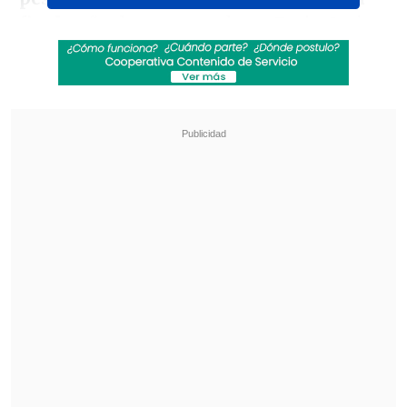
fin de año
, los entrenadores Favio Orsi y
Sergio Gómez
han decidido ponerle fin a
su ciclo
al frente del primer equipo del
Club Atlético Platense".
Revisa también
La UC quiere retomar el rumbo ante Cobresal
y sumar confianza antes de la visita a
Estudiantes
Matías Claro, presidente de Cruzados:
Soñamos con llegar a una final en la
Libertadores
"
Solo nos queda expresarles un
profundo y eterno agradecimiento: por