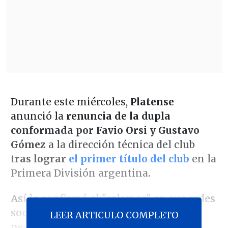
Durante este miércoles,
Platense
anunció la
renuncia de la dupla
conformada por
Favio Orsi y Gustavo
Gómez
a la dirección técnica del club
t
ras lograr
el primer título del club
en la
Primera División argentina
.
Así lo confirmó el "calamar" en sus redes
sociales: "
Por motivos personales, y a
LEER ARTICULO COMPLETO
pesar de tener contrato vigente hasta