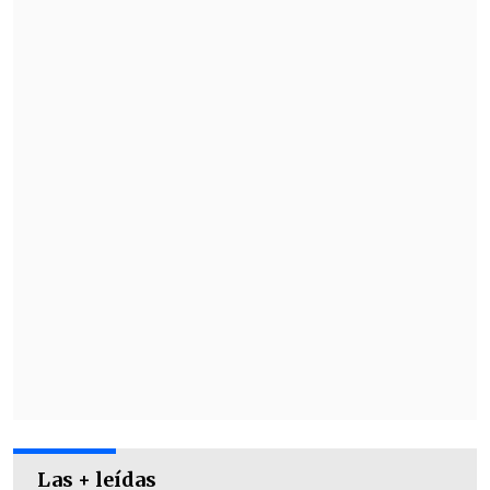
incorporarlo.
"Va por Rodrigo Echeverría con
insistencia y Huracán ya lo sabe.
Gallardo lo llamó", dio
a conocer el
comunicador sobre la situación.
Las + leídas