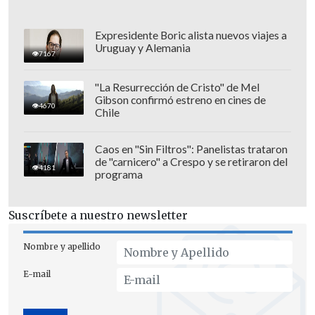
En tanto, el periodista Renzo Pantich
Expresidente Boric alista nuevos viajes a
sostuvo: "Se puede dar que los dirigentes
Uruguay y Alemania
7167
de River consensúen la salida de Paulo
Díaz y logren el ingreso de Echeverría,
"La Resurrección de Cristo" de Mel
Gibson confirmó estreno en cines de
que el plantel tanto necesita".
4670
Chile
Caos en "Sin Filtros": Panelistas trataron
de "carnicero" a Crespo y se retiraron del
4181
programa
Suscríbete a nuestro newsletter
Nombre y apellido
E-mail