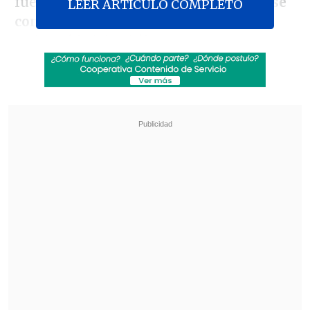
fue el propio
Marcelo Gallardo quien se
LEER ARTICULO COMPLETO
contactó
con el futbolista formado en
Universidad de Chile.
Revisa también
Exestrella de la NFL celebró la presentación
de Vozinha en Colo Colo
La UC quiere retomar el rumbo ante Cobresal
y sumar confianza antes de la visita a
Estudiantes
En ese sentido,
el periodista Sebastián
Srur, de Radio Continental, aseguró que
el "Muñeco" llamó personalmente al
seleccionado nacional
para intentar