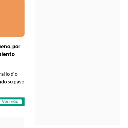
n
ueno, por
siento
al lo dio
ndo su paso