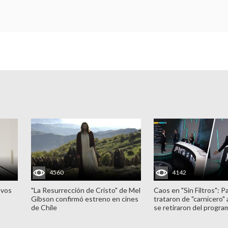
4560
4142
evos
"La Resurrección de Cristo" de Mel
Caos en "Sin Filtros": P
Gibson confirmó estreno en cines
trataron de "carnicero"
de Chile
se retiraron del progra