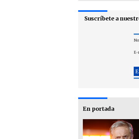
Suscríbete a nuest
No
E-
En portada