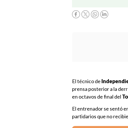
El técnico de
Independi
prensa posterior a la der
en octavos de final del
To
El entrenador se sentó en
partidarios que no recibie