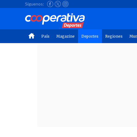
Síguenos:
País
Magazine
Deportes
Regiones
Mu