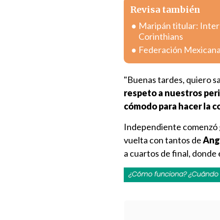
Revisa también
Maripán titular: Inte
Corinthians
Federación Mexicana r
"Buenas tardes, quiero sa
respeto a nuestros per
cómodo para hacer la c
Independiente comenzó 
vuelta con tantos de
Ang
a cuartos de final, donde