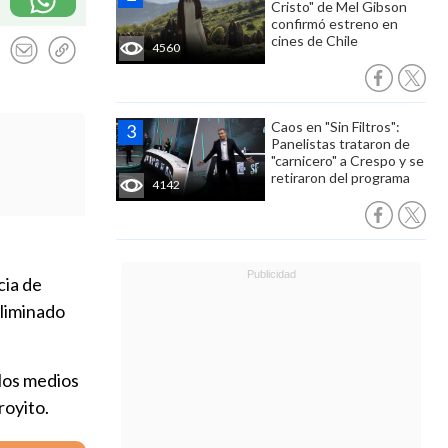
Cristo" de Mel Gibson
confirmó estreno en
cines de Chile
4560
Caos en "Sin Filtros":
Panelistas trataron de
"carnicero" a Crespo y se
retiraron del programa
4142
cia de
eliminado
 los medios
royito.