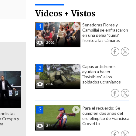
Videos + Vistos
Senadoras Flores y
Campillai se enfrascaron
en una pelea "cuma"
frente a las cámaras
2002
Capas antidrones
ayudan a hacer
"invisibles" a los
soldados ucranianos
634
Para el recuerdo: Se
cumplen dos años del
anelistas
oro olímpico de Francisca
 a Crespo y
Crovetto
ma
344