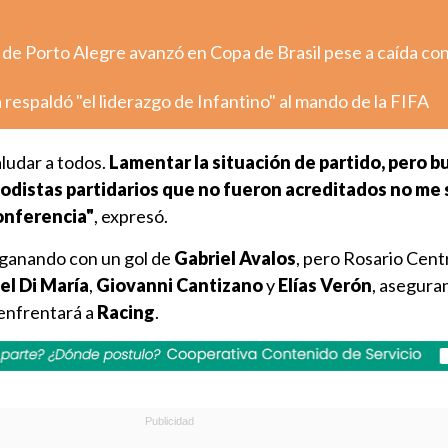
r de Porto Alegre avanzó en Copa de Brasil pese a caída co
espaldó "el liderazgo de Infantino" al mando de la FIFA
ludar a todos.
Lamentar la situación de partido, pero b
iodistas partidarios que no fueron acreditados no me 
onferencia"
, expresó.
ganando con un gol de
Gabriel Avalos
, pero Rosario Centr
el Di María
,
Giovanni Cantizano
y
Elías Verón
, asegura
 enfrentará a
Racing
.