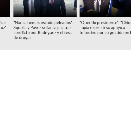
icar
"Nunca hemos estado peleados":
"Querido presidente": "Chiq
roz"
Squella y Pavez sellan la paz tras
Tapia expresó su apoyo a
conflicto por Rodríguez y el test
Infantino por su gestión en 
de drogas