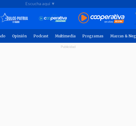
Escucha aquí ▼
ndo
Opinión
Podcast
Multimedia
Programas
Marcas & Neg