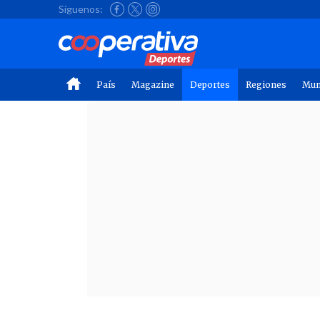
Síguenos:
País
Magazine
Deportes
Regiones
Mu