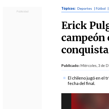
Tópicos:
Deportes
| Fútbol
|
Erick Pul
campeón 
conquistar
Publicado:
Miércoles, 3 de D
El chileno jugó en el 
fecha del final.