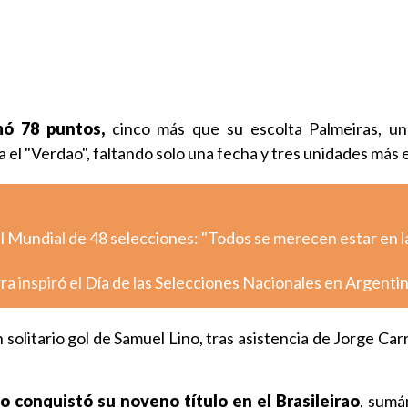
ó 78 puntos,
cinco más que su escolta Palmeiras, un
a el "Verdao", faltando solo una fecha y tres unidades más 
l Mundial de 48 selecciones: "Todos se merecen estar en l
rra inspiró el Día de las Selecciones Nacionales en Argenti
 solitario gol de Samuel Lino, tras asistencia de Jorge Carr
 conquistó su noveno título en el Brasileirao
, sumá