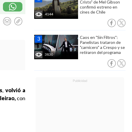
Cristo" de Mel Gibson
confirmó estreno en
cines de Chile
4144
Caos en "Sin Filtros":
Panelistas trataron de
"carnicero" a Crespo y se
retiraron del programa
3830
s
,
volvió a
ileirao,
con