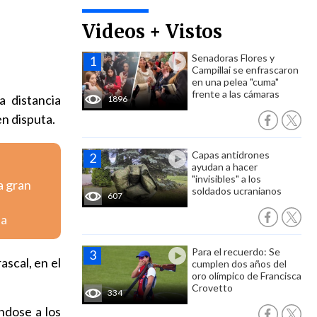
Videos + Vistos
Senadoras Flores y
Campillai se enfrascaron
en una pelea "cuma"
frente a las cámaras
a distancia
1896
en disputa.
Capas antidrones
ayudan a hacer
"invisibles" a los
a gran
soldados ucranianos
607
na
Para el recuerdo: Se
ascal, en el
cumplen dos años del
oro olímpico de Francisca
Crovetto
334
ndose a los