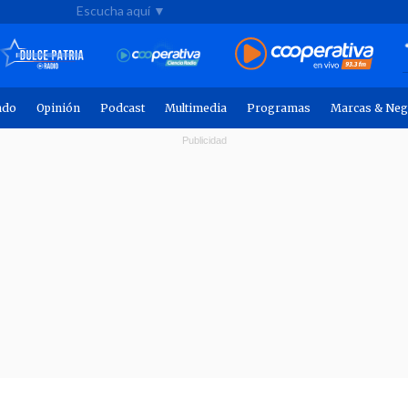
Escucha aquí ▼
ndo
Opinión
Podcast
Multimedia
Programas
Marcas & Neg