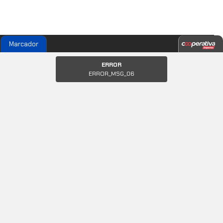
Marcador