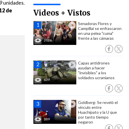
 9 unidades.
12 de
Videos + Vistos
Senadoras Flores y
Campillai se enfrascaron
en una pelea "cuma"
frente a las cámaras
2026
Capas antidrones
ayudan a hacer
"invisibles" a los
soldados ucranianos
639
Goldberg: Se reveló el
vínculo entre
Huachipato y la U que
por tanto tiempo
389
negaron