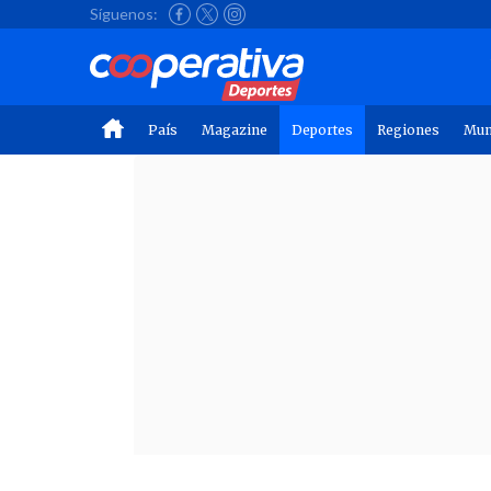
Síguenos:
País
Magazine
Deportes
Regiones
Mu