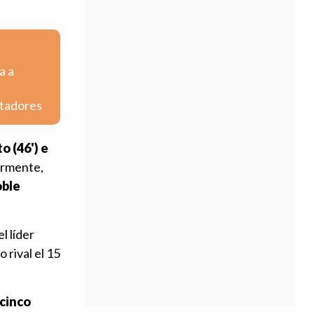
a a
rtadores
o (46') e
ormente,
oble
el líder
rival el 15
 cinco