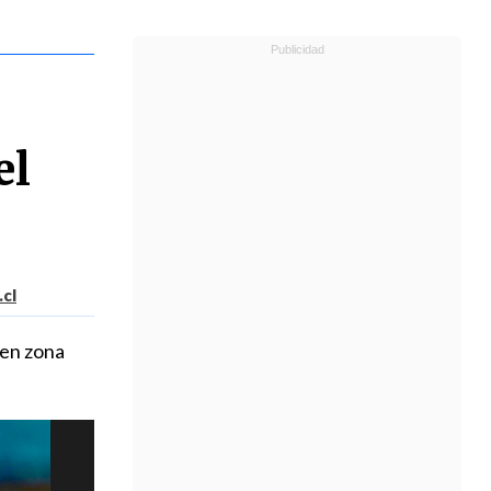
el
cl
 en zona