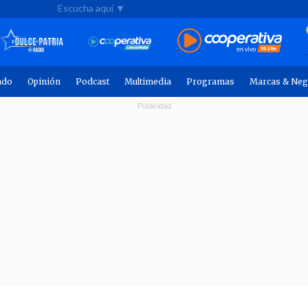
Escucha aquí ▼
ndo
Opinión
Podcast
Multimedia
Programas
Marcas & Neg