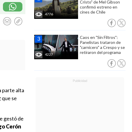
Cristo" de Mel Gibson
confirmó estreno en
cines de Chile
4776
Caos en "Sin Filtros":
Panelistas trataron de
"carnicero" a Crespo y se
retiraron del programa
4227
 parte alta
g
que se
se gestó de
ego Cerón