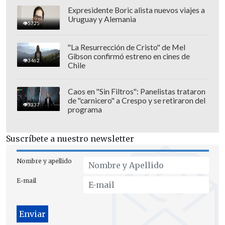
Expresidente Boric alista nuevos viajes a
Uruguay y Alemania
5725
"La Resurrección de Cristo" de Mel
Por su parte,
Deportes Valdivia venció
Gibson confirmó estreno en cines de
3462
por la cuenta mínima a San Marcos de
Chile
Arica
como local. El único gol del partido
lo hizo
Cristopher Ojeda
a los 83'.
Caos en "Sin Filtros": Panelistas trataron
de "carnicero" a Crespo y se retiraron del
3337
programa
Primera B - Quinta fecha
Domingo 4
Suscríbete a nuestro newsletter
- Santiago Wanderers
0-2
Santiago
Nombre y apellido
Morning
. Estadio "Elías Figueroa".
E-mail
0-1: 69' Yerko Rojas (SM); 0-2: 82' Fabián
Saavedra (SM)