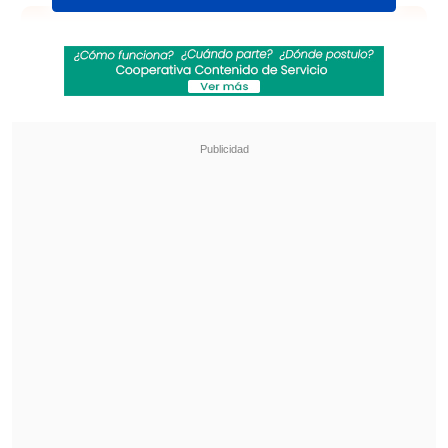
Revisa también
Herrera felicitó a Mosa por fichar a Vozinha y
"porque siempre da la cara en su equipo"
Las llaves de octavos de final de la Copa Chile
2026
Con esta victoria,
los "albinaranjas" se
mantienen como líderes del certamen
con doce puntos,
los mismos que tiene
Santiago Morning
pero con mejor
diferencia de goles. Los, "Diablos Rojos",
en tanto,
quedaron sextos con ocho
unidades.
En la misma jornada,
Rangers goleó por