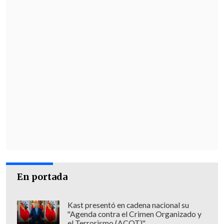
(RAN), 4-2: 90+4'; Sebastián Céspedes
(RAN
Sábado 3
- Puerto Montt
1
-2
Deportes La Serena
.
Estadio Bicentenario Chinquihue.
0-1: 36'; Alan Muñoz (LS), 1-1: 60' Jorge
Aquino (PM), 1-2: 61' Alan Muñoz (LS)
- Deportes Melipilla
2
-2
Magallanes
.
Estadio "Roberto Bravo".
En portada
0-1: 29' Richard Barroilhet (MAG), 1-1: 71'
Stefan Pino (MEL), 1-2: 74' José Luis
Kast presentó en cadena nacional su
García (MAG), 2-2: 88' Bibencio Servín
"Agenda contra el Crimen Organizado y
el Terrorismo (ACOT)"