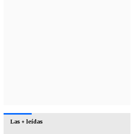
enfrentará a Deportes Recoleta.
Mientras que,
Antofagasta suma 13
unidades en el undécimo puesto
de la
competencia y su siguiente desafío será
contra Curicó Unido.
Las + leídas