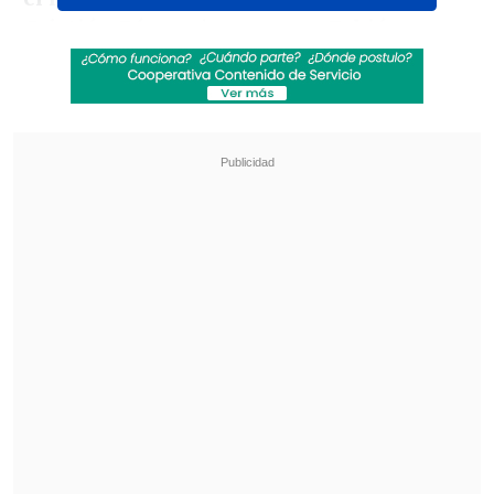
Cristián Díaz
, mientras que
Fabián
Torres recibió tarjeta roja en Copiapó
luego de agredir a un rival en la
celebración.
Revisa también
¿Qué partido será transmitido por TV abierta
en la fecha 18 de la Liga de Primera?
Coquimbo Unido quiere estirar su hegemonía
en el clásico ante La Serena
De esta manera,
el elenco dirigido por
Hernán Caputto quedó tercero con 18
puntos
y en la próxima jornada se