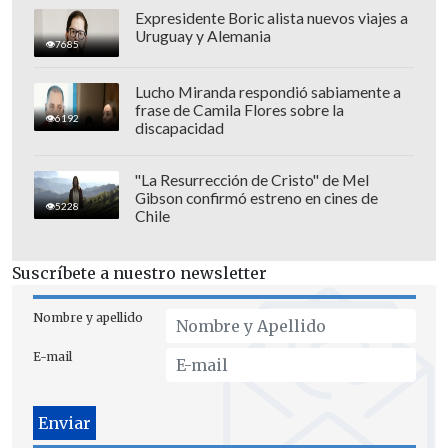
Expresidente Boric alista nuevos viajes a
Uruguay y Alemania
Además, durante la jornada
Universidad
7685
de Concepción se impuso por 5-1 a
Lucho Miranda respondió sabiamente a
Santiago Morning
con goles de Iam
frase de Camila Flores sobre la
6192
González, Sebastián Molina, Rodrigo
discapacidad
Olivares y un doblete de Jeison
Fuentealba. El descuento de los
"La Resurrección de Cristo" de Mel
Gibson confirmó estreno en cines de
"microbuseros" fue de Fernando
5228
Chile
Manríquez.
Suscríbete a nuestro newsletter
Nombre y apellido
E-mail