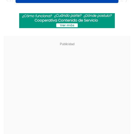
abrió el camino para que los atacameños
encontrasen los espacios y duplicaran
las diferencias con un gol de 17 toques
que fue concretado por
Matías Gallegos
(43')
.
Revisa también
Israel Poblete quedó al margen del choque de
la U con Palestino
Eduard Bello fue anunciado como nuevo
refuerzo en Deportivo Cali
Para el complemento, los dirigidos por
Hernán Caputto superaron a la defensa