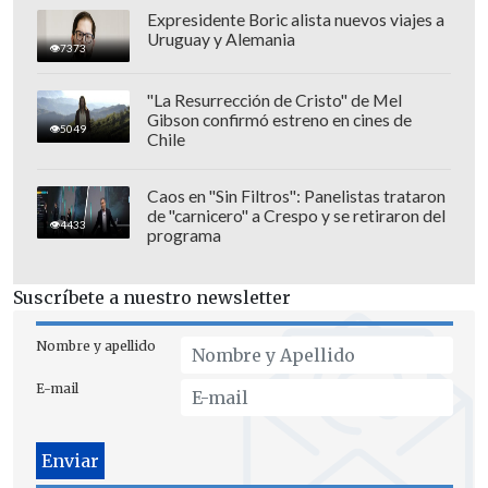
Expresidente Boric alista nuevos viajes a
Uruguay y Alemania
7373
"La Resurrección de Cristo" de Mel
Gibson confirmó estreno en cines de
5049
Chile
Para su próximo partido, habrá un
"choque de leones" cuando los
Caos en "Sin Filtros": Panelistas trataron
de "carnicero" a Crespo y se retiraron del
atacameños visiten a
Deportes
4433
programa
Concepción el domingo 13 de abril
. En
tanto, los "caturros" volverán a la acción
Suscríbete a nuestro newsletter
por Copa Chile ante
Colo Colo el
domingo 6 de dicho mes
.
Nombre y apellido
E-mail