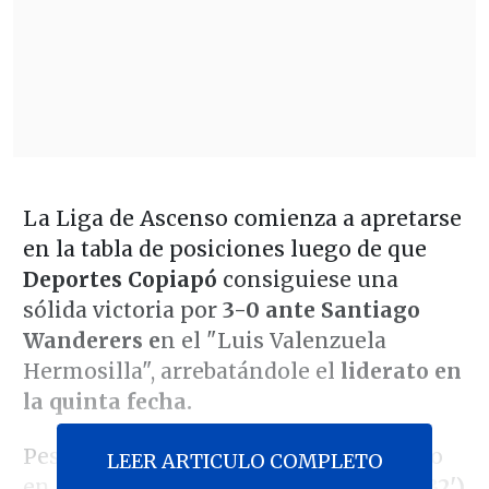
La Liga de Ascenso comienza a apretarse
en la tabla de posiciones luego de que
Deportes Copiapó
consiguiese una
sólida victoria por
3-0 ante Santiago
Wanderers e
n el "Luis Valenzuela
Hermosilla", arrebatándole el
liderato en
la quinta fecha.
Pese a que el encuentro fue friccionado
LEER ARTICULO COMPLETO
en un inicio, el gol de
Thomas Jones (32')