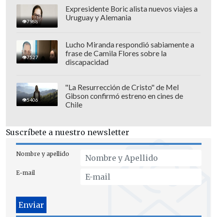
Expresidente Boric alista nuevos viajes a
Uruguay y Alemania
7988
Lucho Miranda respondió sabiamente a
frase de Camila Flores sobre la
7527
discapacidad
"La Resurrección de Cristo" de Mel
Gibson confirmó estreno en cines de
5406
Chile
Ante la dicotomía de tener que disputar
la Copa Libertadores 2018 y jugar en la
Suscríbete a nuestro newsletter
Primera B nacional, el técnico dijo que
por ahora no puede dedicar
Nombre y apellido
pensamientos en ello, pues la tragedia
E-mail
que ahora vive el club lo supera.
"La verdad es que nisiquiera me había
puesto a pensar el año que viene. Es una