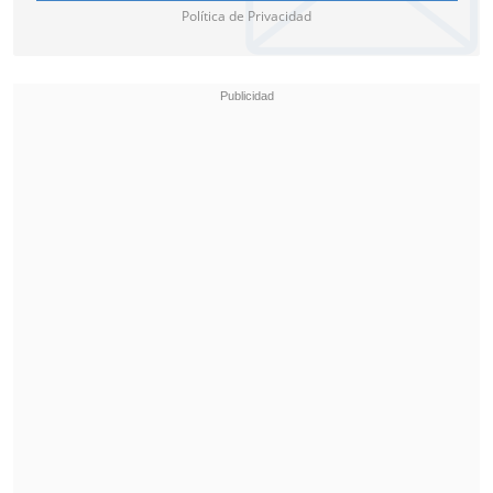
Política de Privacidad
pena tremenda, nos hicimos cargo de un
fierro muy caliente, es responsabilidad
de quien habla, pero viene desde antes.
En la búsqueda de eso como cuerpo
técnico
no pudimos lograr el único
objetivo que teníamos
", cerró.