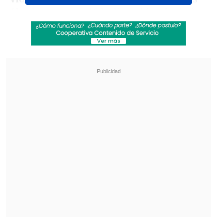
(desde que asumió la dirección técnica)
de muchas dificultades, muy difíciles... no
tengo muchas palabras. Simplemente
no
estuvimos a la altura de la situación
",
reconoció el DT en conferencia de
prensa.
Revisa también
[VIDEO] Balón enviado fuera de la cancha
provocó un choque de tránsito en Uruguay
No pasó inadvertido: Las deficientes
luminarias en el clásico de Coquimbo ante La
Serena
Sin embargo, el estratega acusó que