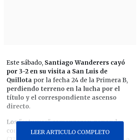
Este sábado,
Santiago Wanderers
cayó
por 3-2 en su visita a San Luis de
Quillota
por la fecha 24 de la Primera B,
perdiendo terreno en la lucha por el
título y el correspondiente ascenso
directo
.
Los "caturros" comenzaron ganando
con un gol del defensor
Sergio Felipe
LEER ARTICULO COMPLETO
(23'), pero rápidamente
Martín Carreño