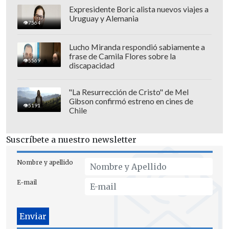
Expresidente Boric alista nuevos viajes a
Uruguay y Alemania
7564
Lucho Miranda respondió sabiamente a
frase de Camila Flores sobre la
5569
El próximo partido de los "caturros" será
discapacidad
de local ante
Deportes Santa Cruz
el
domingo 14 de septiembre a las 17:30
"La Resurrección de Cristo" de Mel
Gibson confirmó estreno en cines de
horas, mientras que los "canarios"
5191
Chile
visitarán a
Curicó Unido
el sábado 13 de
septiembre a las 15:00 horas.
Suscríbete a nuestro newsletter
Nombre y apellido
E-mail