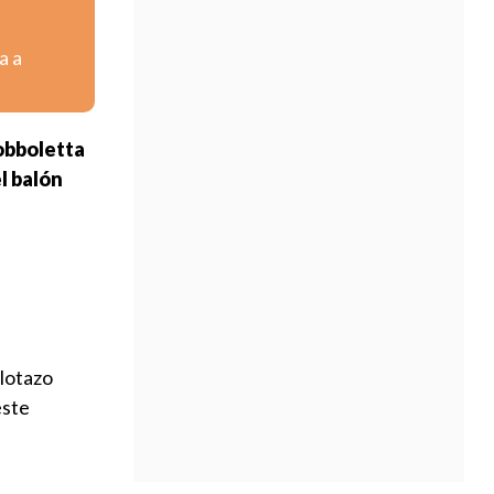
a a
Dobboletta
el balón
elotazo
este