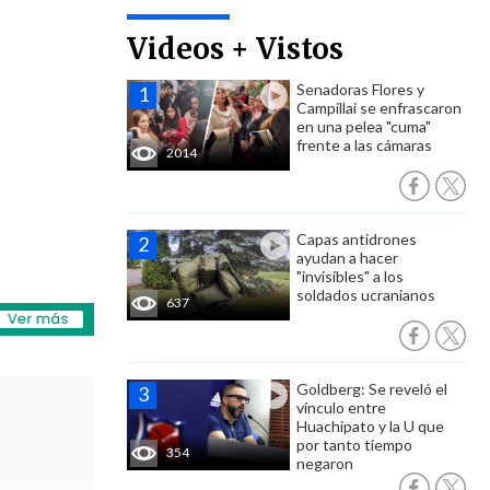
Videos + Vistos
Senadoras Flores y
Campillai se enfrascaron
en una pelea "cuma"
frente a las cámaras
2014
Capas antidrones
ayudan a hacer
"invisibles" a los
soldados ucranianos
637
Goldberg: Se reveló el
vínculo entre
Huachipato y la U que
por tanto tiempo
354
negaron