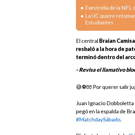
Exestrella de la NFL 
La UC quiere retomar 
Estudiantes
El central
Braian Camisas
resbaló a la hora de pat
terminó dentro del arc
- Revisa el llamativo blo
😅⚽🧤 Por querer salir ju
Juan Ignacio Dobboletta 
pegó en la espalda de Bra
#MatchdaySábado
.