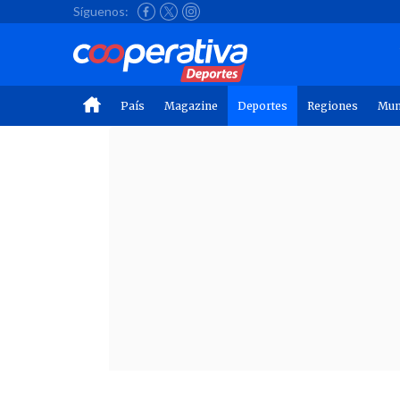
Síguenos:
País
Magazine
Deportes
Regiones
Mu