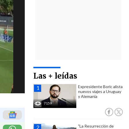
Las + leídas
Expresidente Boric alista
nuevos viajes a Uruguay
y Alemania
7159
"La Resurrección de