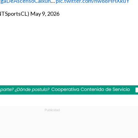
igaDeAscensoCaixun
…
pic.twitter.com/nw88HHXkuY
NTSportsCL)
May 9, 2026