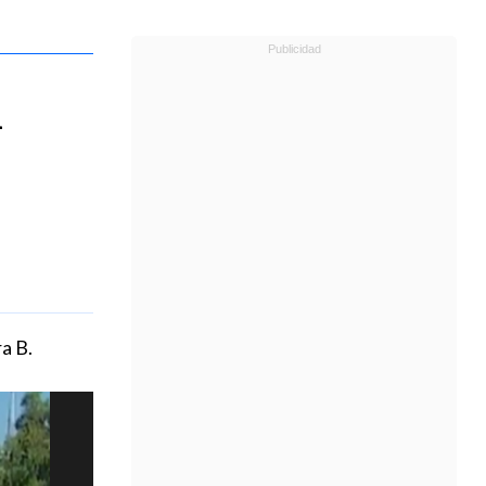
l
a B.