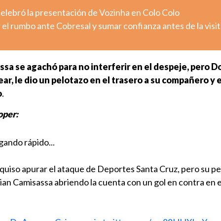
celebró la presentación de Vozinha en Colo Colo
el rumbo ante Cobresal y sumar confianza antes de la visit
sa se agachó para no interferir en el despeje, pero 
ear, le dio un pelotazo en el trasero a su compañero y 
o
.
oper:
gando rápido...
quiso apurar el ataque de Deportes Santa Cruz, pero su p
ian Camisassa abriendo la cuenta con un gol en contra en 