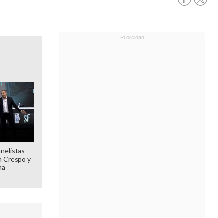
anelistas
 a Crespo y
ma