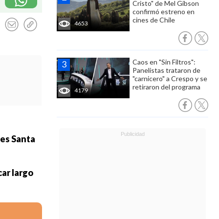
Cristo" de Mel Gibson
confirmó estreno en
cines de Chile
4653
Caos en "Sin Filtros":
Panelistas trataron de
"carnicero" a Crespo y se
retiraron del programa
4179
tes Santa
car largo