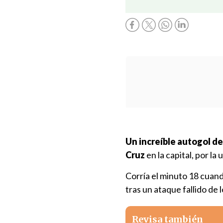
Un increíble autogol d
Cruz
en la capital, por l
Corría el minuto 18 cuan
tras un ataque fallido de l
Revisa también