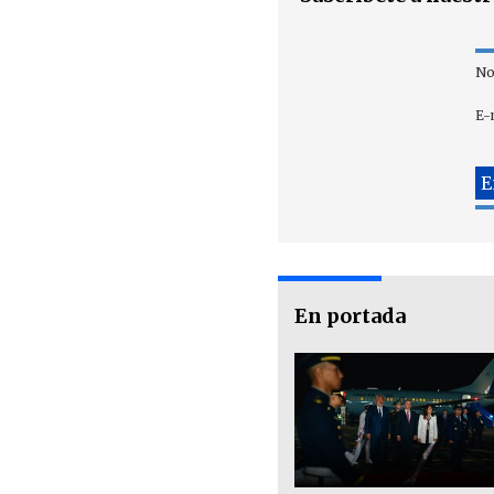
No
E-
En portada