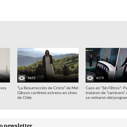
4653
4179
evos
"La Resurrección de Cristo" de Mel
Caos en "Sin Filtros": P
Gibson confirmó estreno en cines
trataron de "carnicero"
de Chile
se retiraron del progra
ro newsletter