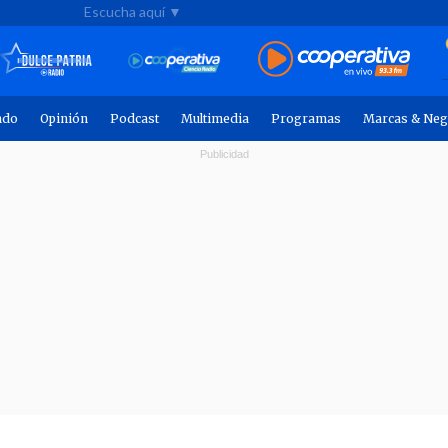
Escucha aquí ▼
ndo
Opinión
Podcast
Multimedia
Programas
Marcas & Neg