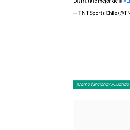
Disfruta lo mejor de la
#L
— TNT Sports Chile (@T