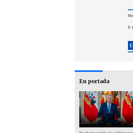
No
E-
En portada
Kast presentó en cadena nac