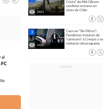
Cristo" de Mel Gibson
confirmó estreno en
cines de Chile
3621
Caos en "Sin Filtros":
Panelistas trataron de
"carnicero" a Crespo y se
retiraron del programa
3422
 al
a FC
nto