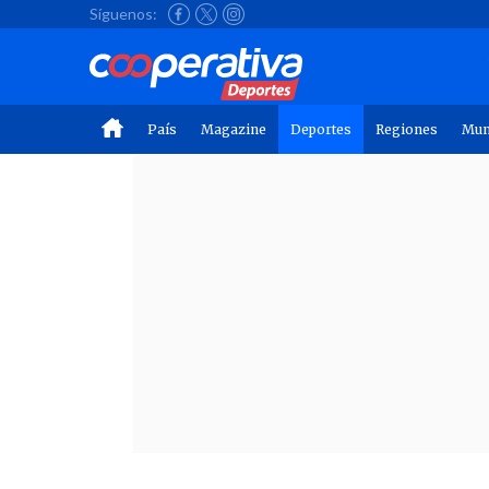
Síguenos:
País
Magazine
Deportes
Regiones
Mu