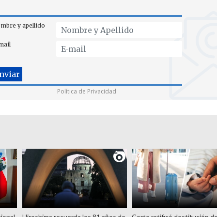
mbre y apellido
mail
Política de Privacidad
ional
Hiroshima recuerda los 81 años de
Corte ratificó destitución d