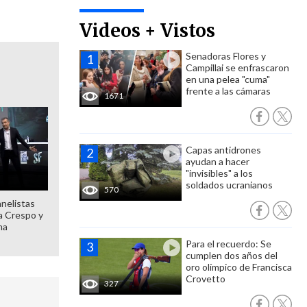
Videos + Vistos
Senadoras Flores y
Campillai se enfrascaron
en una pelea "cuma"
frente a las cámaras
1671
Capas antidrones
ayudan a hacer
"invisibles" a los
soldados ucranianos
570
anelistas
 a Crespo y
ma
Para el recuerdo: Se
cumplen dos años del
oro olímpico de Francisca
Crovetto
327