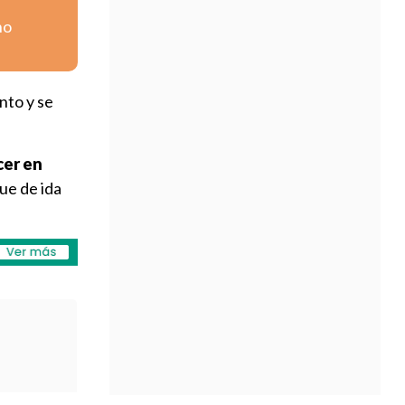
no
nto y se
cer en
ue de ida