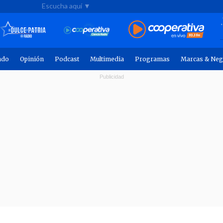
Escucha aquí ▼
ndo
Opinión
Podcast
Multimedia
Programas
Marcas & Neg