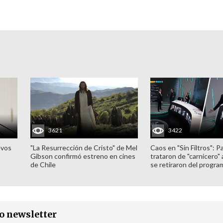
3621
3422
evos
"La Resurrección de Cristo" de Mel
Caos en "Sin Filtros": P
Gibson confirmó estreno en cines
trataron de "carnicero"
de Chile
se retiraron del progra
ro newsletter