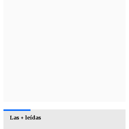
domina las acciones.
Los andaluces, en tanto, no se rendían
pese a la clara superioridad del plantel
del rival y salieron en el segundo tiempo
a luchar cada balón, aunque con poco
éxito.
Las + leídas