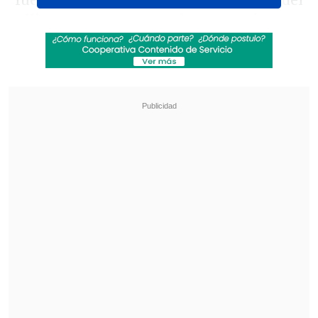
fue de más a menos. Entró a la cancha del
Allianz Arena
mostrando que estaba
para hacer historia, pero con el pasar de
los minutos se fue desinflando.
Revisa también
[VIDEO] Balón enviado fuera de la cancha
provocó un choque de tránsito en Uruguay
No pasó inadvertido: Las deficientes
luminarias en el clásico de Coquimbo ante La
Serena
Joaquín Correa a los 20'
tuvo la principal
posibilidad de gol, mientras que a los
37'
Franck Ribery
pudo abrir el marcador
para un equipo bávaro que a esa altura ya