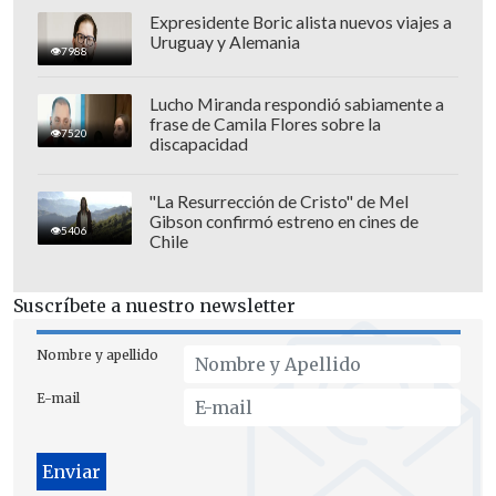
Expresidente Boric alista nuevos viajes a
Uruguay y Alemania
7988
A los 48' Robert Lewandowski
pudo
Lucho Miranda respondió sabiamente a
frase de Camila Flores sobre la
abrir el marcador con un cabezazo que
7520
discapacidad
pasó por muy poco por sobre el
travesaño del arco defendido por el
"La Resurrección de Cristo" de Mel
Gibson confirmó estreno en cines de
portero
David Soria,
gran responsable de
5406
Chile
que el encuentro terminara sin goles.
Suscríbete a nuestro newsletter
Correa tuvo también la más clara del
complemento
con un certero cabezazo
Nombre y apellido
que estremeció el horizontal. Un minuto
E-mail
después,
Ever Benega casi sorprende de
media distancia, pero sin mayor suerte.
Sobre el final, el partido
se trabó un poco