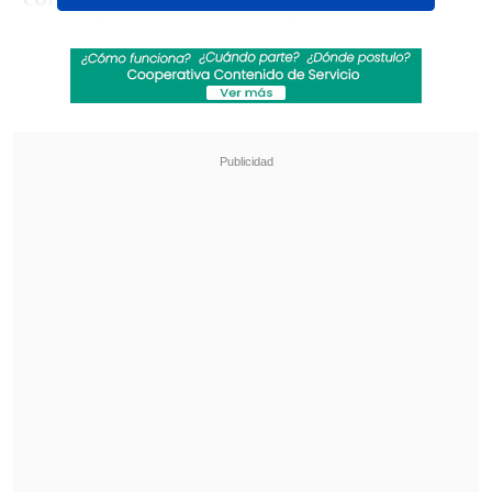
Tottenham, Bayer Leverkusen y
Newcastle
, entre otros.
Revisa también
La programación de la fecha 18 de la Liga de
Primera
La FIFA admitió errores en su propuesta de
privatizar el Mundial y advirtió que no tolerará
más ataques
Real Madrid,
por su parte, nuevamente
se verá las caras ante
Manchester
City
, y
también con
Liverpool
, el campeón de
Inglaterra.