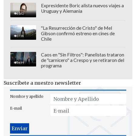
Champions:
Expresidente Boric alista nuevos viajes a
Uruguay y Alemania
6162
-
PSG
(FRA) jugará en casa ante Bayern
Múnich (GER), Atalanta (ITA), Tottenham
"La Resurrección de Cristo" de Mel
(ING) y Newcastle (ING), y visitará a
Gibson confirmó estreno en cines de
3738
Chile
Barcelona (ESP), Bayer Leverkusen (GER),
Sporting (POR) y Athletic (ESP)
Caos en "Sin Filtros": Panelistas trataron
de "carnicero" a Crespo y se retiraron del
-
Real Madrid
(ESP) jugará en casa ante
3499
programa
Manchester City (ING), Juventus (ITA),
Marsella (FRA) y Mónaco (FRA), y
Suscríbete a nuestro newsletter
visitará a Liverpool (ING), Benfica (POR),
Nombre y apellido
Olympiakos (GRE) y Kairat Almaty (KAZ)
E-mail
-
Manchester City
(ING) jugará en casa
ante Borussia Dortmund (GER), Bayer
Leverkusen (GER), Nápoli (ITA) y