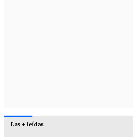
El calendario de los partidos de la fase de
liga del a Champions será publicado por
la UEFA este sábado 30 de agosto.
Las + leídas
Así quedaron los cruces de la