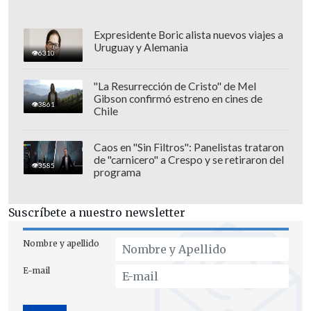
Expresidente Boric alista nuevos viajes a
Uruguay y Alemania
6310
"La Resurrección de Cristo" de Mel
Gibson confirmó estreno en cines de
3861
Chile
Caos en "Sin Filtros": Panelistas trataron
de "carnicero" a Crespo y se retiraron del
3585
programa
Suscríbete a nuestro newsletter
"
Estamos eliminados, pero volveremos
.
Ojalá el año que viene podamos jugar en
Nombre y apellido
nuestro estadio con un ambiente como el
E-mail
de hoy", cerró.