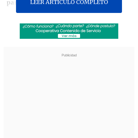
LEER ARTICULO COMPLETO
para ellos
".
De igual manera no quiso hace mucho
enfasis en aquello: "
No sería justo para
mi equipo, que ha hecho un gran
trabajo
. Ya le he dicho lo que pensaba de
su actuación", añadió en la rueda de
prensa posterior al partido disputado en
el Giuseppe Meazza.
Revisa también
[VIDEO] Rivalidad y amor en el Maracaná:
Pareja discutió con su hijo luciendo una
camiseta dividida
Tras años detenida: adjudican la
reconstrucción del estadio de Melipilla