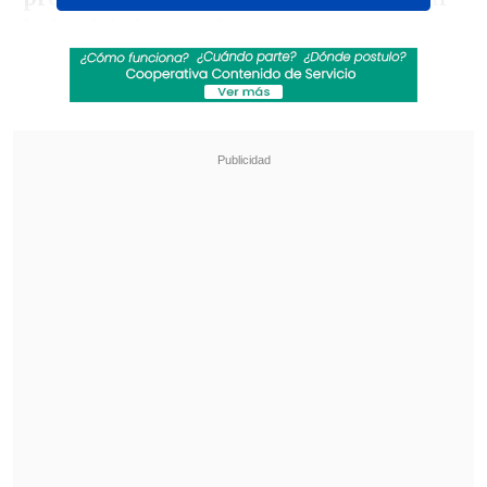
la final de la Liga de Campeones contra
Real Madrid.
Revisa también
[VIDEO] Balón enviado fuera de la cancha
provocó un choque de tránsito en Uruguay
No pasó inadvertido: Las deficientes
luminarias en el clásico de Coquimbo ante La
Serena
Salah y Ronaldo, máximos goleadores de
sus equipos, han marcado en 44
ocasiones esta campaña, per
o Karius
considera que las comparaciones entre
ambos son todavía premeditadas.