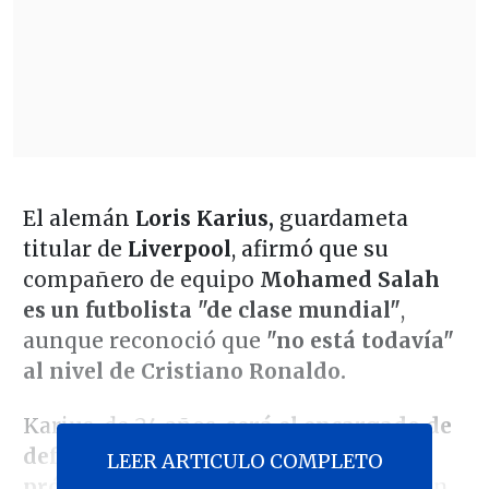
El alemán
Loris Karius,
guardameta
titular de
Liverpool
, afirmó que su
compañero de equipo
Mohamed Salah
es un futbolista "de clase mundial"
,
aunque reconoció que
"no está todavía"
al nivel de Cristiano Ronaldo.
Karius, de 24 años,
será el encargado de
defender la portería de los 'Reds' el
LEER ARTICULO COMPLETO
próximo sábado 26 de mayo en Kiev
en