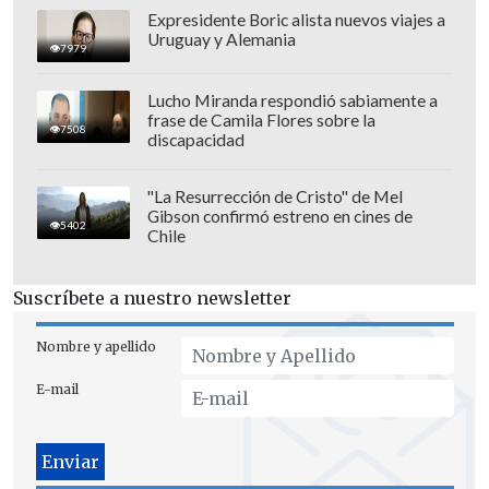
Expresidente Boric alista nuevos viajes a
Uruguay y Alemania
7979
Lucho Miranda respondió sabiamente a
frase de Camila Flores sobre la
7508
discapacidad
"No quiero quitarle méritos a Mo, es un
"La Resurrección de Cristo" de Mel
Gibson confirmó estreno en cines de
jugador de clase mundial.
Pero Ronaldo
5402
Chile
ha estado ahí arriba durante
muchísimos años
, y para estarlo hay que
Suscríbete a nuestro newsletter
demostrarlo temporada sí, temporada
también. Espero que pueda conseguirlo;
Nombre y apellido
todavía es muy joven y puede mejorar
E-mail
muchísimo", añadió.
Loris Karius, que llegó a Anfield hace dos
temporadas procedente de Mainz 05 con